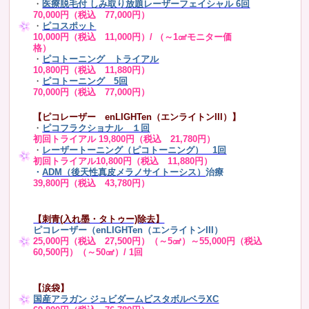
・
医療脱毛付 しみ取り放題レーザーフェイシャル 6回
70,000円（税込 77,000円）
・
ピコスポット
10,000円（税込 11,000円）/ （～1㎠モニター価
格）
・
ピコトーニング トライアル
10,800円（税込 11,880円）
・
ピコトーニング 5回
70,000円（税込 77,000円）
【ピコレーザー enLIGHTen（エンライトンIII）】
・
ピコフラクショナル １回
初回トライアル 19,800円（税込 21,780円）
・
レーザートーニング（ピコトーニング） 1回
初回トライアル10,800円（税込 11,880円）
・
ADM（後天性真皮メラノサイトーシス）
治療
39,800円（税込 43,780円）
【刺青(入れ墨・タトゥー)除去】
ピコレーザー（enLIGHTen（エンライトンIII）
25,000円（税込 27,500円）（～5㎠）～55,000円（税込
60,500円）（～50㎠）/ 1回
【涙袋】
国産アラガン ジュビダームビスタボルベラXC