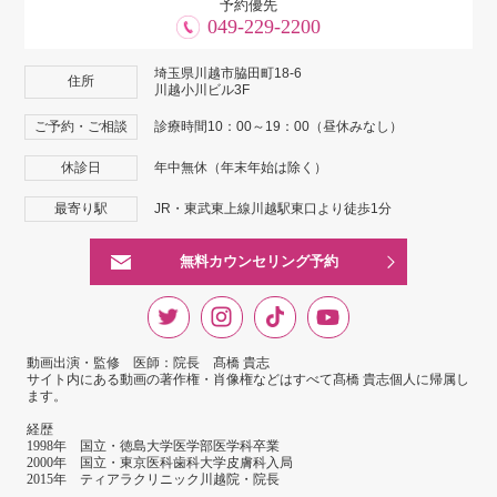
予約優先
049-229-2200
埼玉県川越市脇田町18-6
住所
川越小川ビル3F
ご予約・ご相談
診療時間10：00～19：00（昼休みなし）
休診日
年中無休（年末年始は除く）
最寄り駅
JR・東武東上線川越駅東口より徒歩1分
無料カウンセリング予約
動画出演・監修 医師：院長 髙橋 貴志
サイト内にある動画の著作権・肖像権などはすべて髙橋 貴志個人に帰属し
ます。
経歴
1998年 国立・徳島大学医学部医学科卒業
2000年 国立・東京医科歯科大学皮膚科入局
2015年 ティアラクリニック川越院・院長