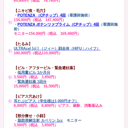
69,800円（税込 76,780円）
【ニキビ痕・毛穴】
・
POTENZA （CPチップ）4回
（看護師施術）
134,000円（税込 147,400円）
・
POTENZA ポテンツァプライム（CPチップ）4回
（看護師施
術）
モニター154,000円（税込 169,400円）
【たるみ】
ULTRAcel [zíː] （ジィー）顔全体（HIFU：ハイフ）
100,000円（税込110,000円）
【ピル・アフターピル・緊急避妊薬】
・
低用量ピル 1か月分
3,500円（税込 3,850円）
・
緊急避妊薬 1回分
15,000円（税込 16,500円）
【ピアス穴あけ】
耳たぶピアス（学生様は1,000円オフ）
8,000円（税込 8,800円）ピアス、麻酔、消毒薬込み
【部分痩せ・小顔】
・
脂肪溶解注射 カベリン 1cc
モニター
3,500円（税込 3,850円）