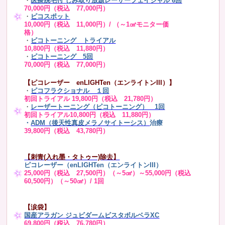
・
医療脱毛付 しみ取り放題レーザーフェイシャル 6回
70,000円（税込 77,000円）
・
ピコスポット
10,000円（税込 11,000円）/ （～1㎠モニター価
格）
・
ピコトーニング トライアル
10,800円（税込 11,880円）
・
ピコトーニング 5回
70,000円（税込 77,000円）
【ピコレーザー enLIGHTen（エンライトンIII）】
・
ピコフラクショナル １回
初回トライアル 19,800円（税込 21,780円）
・
レーザートーニング（ピコトーニング） 1回
初回トライアル10,800円（税込 11,880円）
・
ADM（後天性真皮メラノサイトーシス）
治療
39,800円（税込 43,780円）
【刺青(入れ墨・タトゥー)除去】
ピコレーザー（enLIGHTen（エンライトンIII）
25,000円（税込 27,500円）（～5㎠）～55,000円（税込
60,500円）（～50㎠）/ 1回
【涙袋】
国産アラガン ジュビダームビスタボルベラXC
69,800円（税込 76,780円）