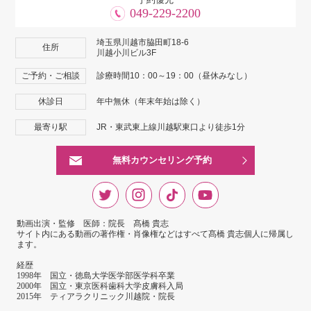
049-229-2200
埼玉県川越市脇田町18-6
住所
川越小川ビル3F
ご予約・ご相談
診療時間10：00～19：00（昼休みなし）
休診日
年中無休（年末年始は除く）
最寄り駅
JR・東武東上線川越駅東口より徒歩1分
無料カウンセリング予約
動画出演・監修 医師：院長 髙橋 貴志
サイト内にある動画の著作権・肖像権などはすべて髙橋 貴志個人に帰属し
ます。
経歴
1998年 国立・徳島大学医学部医学科卒業
2000年 国立・東京医科歯科大学皮膚科入局
2015年 ティアラクリニック川越院・院長