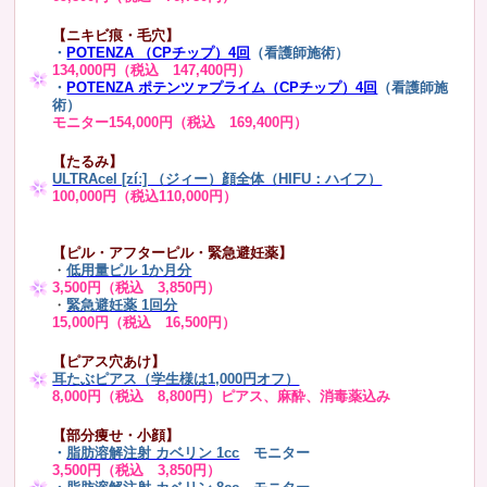
【ニキビ痕・毛穴】
・
POTENZA （CPチップ）4回
（看護師施術）
134,000円（税込 147,400円）
・
POTENZA ポテンツァプライム（CPチップ）4回
（看護師施
術）
モニター154,000円（税込 169,400円）
【たるみ】
ULTRAcel [zíː] （ジィー）顔全体（HIFU：ハイフ）
100,000円（税込110,000円）
【ピル・アフターピル・緊急避妊薬】
・
低用量ピル 1か月分
3,500円（税込 3,850円）
・
緊急避妊薬 1回分
15,000円（税込 16,500円）
【ピアス穴あけ】
耳たぶピアス（学生様は1,000円オフ）
8,000円（税込 8,800円）ピアス、麻酔、消毒薬込み
【部分痩せ・小顔】
・
脂肪溶解注射 カベリン 1cc
モニター
3,500円（税込 3,850円）