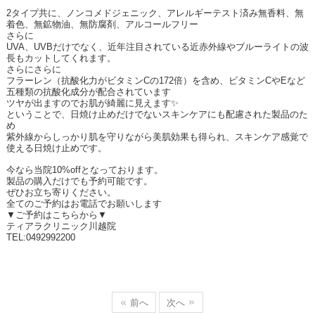
2
タイプ共に、ノンコメドジェニック、アレルギーテスト済み無香料、無
着色、無鉱物油、無防腐剤、アルコールフリー
さらに
UVA
、
UVB
だけでなく、近年注目されている近赤外線やブルーライトの波
長もカットしてくれます。
さらにさらに
フラーレン（抗酸化力がビタミン
C
の
172
倍）を含め、ビタミン
C
や
E
など
五種類の抗酸化成分が配合されています
ツヤが出ますのでお肌が綺麗に見えます
✨
ということで、日焼け止めだけでないスキンケアにも配慮された製品のた
め
紫外線からしっかり肌を守りながら美肌効果も得られ、スキンケア感覚で
使える日焼け止めです。
今なら当院
10%off
となっております。
製品の購入だけでも予約可能です。
ぜひお立ち寄りください。
全てのご予約はお電話でお願いします
▼ご予約はこちらから▼
ティアラクリニック川越院
TEL:0492992200
前へ
次へ