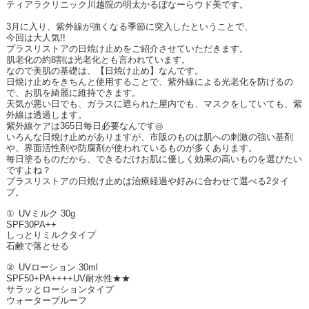
ティアラクリニック川越院の明太かるぼなーらウド美です。
3
月に入り、紫外線が強くなる季節に突入したということで、
今回は大人気
!!
プラスリストアの日焼け止めをご紹介させていただきます。
肌老化の約
8
割は光老化とも言われています。
なので美肌の基礎は、【日焼け止め】なんです。
日焼け止めをきちんと使用することで、紫外線による光老化を防げるの
で、お肌を綺麗に維持できます。
天気が悪い日でも、ガラスに遮られた屋内でも、マスクをしていても、紫
外線は透過します。
紫外線ケアは
365
日毎日必要なんです
◎
いろんな日焼け止めがありますが、市販のものは肌への刺激の強い基剤
や、界面活性剤や防腐剤が使われているものが多くあります。
毎日塗るものだから、できるだけお肌に優しく効果の高いものを選びたい
ですよね？
プラスリストアの日焼け止めは治療経過や好みに合わせて選べる
2
タイ
プ。
①
UV
ミルク
30g
SPF30PA++
しっとりミルクタイプ
石鹸で落とせる
②
UV
ローション
30ml
SPF50+PA++++UV
耐水性★★
サラッとローションタイプ
ウォータープルーフ