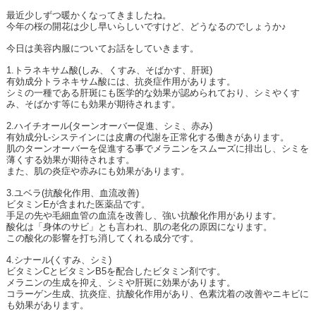
最近少しずつ暖かくなってきましたね。
今年の桜の開花は少し早いらしいですけど、どうなるのでしょうか♪
今日は美容内服についてお話をしていきます。
1.
トラネキサム酸
(
しみ、くすみ、そばかす、肝斑
)
有効成分トラネキサム酸には、抗炎症作用があります。
シミの一種である肝斑にも医学的な効果が認められており、シミやくす
み、そばかす等にも効果が期待されます。
2.
ハイチオール
(
ターンオーバー促進、シミ、赤み
)
有効成分
L-
システインには皮膚の代謝を正常化する働きがあります。
肌のターンオーバーを促進する事でメラニンをスムーズに排出し、シミを
薄くする効果が期待されます。
また、肌の炎症や赤みにも効果があります。
3.
ユベラ
(
抗酸化作用、血流改善
)
ビタミン
E
が含まれた医薬品です。
手足の先や毛細血管の血流を改善し、強い抗酸化作用があります。
酸化は「身体のサビ」とも言われ、肌の老化の原因になります。
この酸化の影響を打ち消してくれる成分です。
4.
シナール
(
くすみ、シミ
)
ビタミン
C
とビタミン
B5
を配合したビタミン剤です。
メラニンの生成を抑え、シミや肝斑に効果があります。
コラーゲン生成、抗炎症、抗酸化作用があり、色素沈着の改善やニキビに
も効果があります。