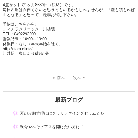
4
点セットで
1
ヶ月
8580
円（税込）です。
毎日内服は面倒くさいと思う方もいるかもしれませんが、「塵も積もれば
山となる」と思って、是非お試し下さい。
予約はこちらから↓
ティアラクリニック 川越院
TEL
：
0492292200
営業時間：
10:00
～
19:00
休業日：なし（年末年始を除く）
http://tiara.clinic/
川越駅 東口より徒歩
1
分
前へ
次へ
最新ブログ
夏の皮脂管理にはクラリファイングセラム☆彡
軟骨やへそピアスを開けたい方は！