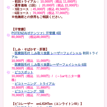
・初回トライアル：
10,000円（税込 11,000円）
・通常価格（1回）：
20,000円（税込 22,000円）
・3回コース
：
45,000円（税込 49,500円）
・6回コース：
70,000円（税込 77,000円）
※他施術との併用もご相談ください。
【汗管腫】
POTENZA(ポテンツァ）汗管腫 4回
80,000円 （税込88,000円）
【しみ・そばかす・肝斑】
・
医療脱毛付 しみ取り放題 レーザーフェイシャル
初回トライ
アル
10,000円（税込 11,000円）
・
医療脱毛付 しみ取り放題レーザーフェイシャル 6回
70,000円（税込 77,000円）
・
ピコスポット
10,000円（税込 11,000円）/ （～1㎠モニター価
格）
・
ピコトーニング トライアル
10,800円（税込 11,880円）
・
ピコトーニング 5回
70,000円（税込 77,000円）
【ピコレーザー enLIGHTen（エンライトンIII）】