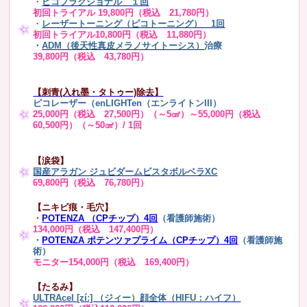
・
ピコフラクショナル １回
初回トライアル 19,800円（税込 21,780円）
・
レーザートーニング（ピコトーニング） 1回
初回トライアル10,800円（税込 11,880円）
・
ADM（後天性真皮メラノサイトーシス）
治療
39,800円（税込 43,780円）
【刺青(入れ墨・タトゥー)除去】
ピコレーザー（enLIGHTen（エンライトンIII）
25,000円（税込 27,500円）（～5㎠）～55,000円（税込
60,500円）（～50㎠）/ 1回
【涙袋】
国産アラガン ジュビダームビスタボルベラXC
69,800円（税込 76,780円）
【ニキビ痕・毛穴】
・
POTENZA （CPチップ）4回
（看護師施術）
134,000円（税込 147,400円）
・
POTENZA ポテンツァプライム（CPチップ）4回
（看護師施
術）
モニター154,000円（税込 169,400円）
【たるみ】
ULTRAcel [zíː] （ジィー）顔全体（HIFU：ハイフ）