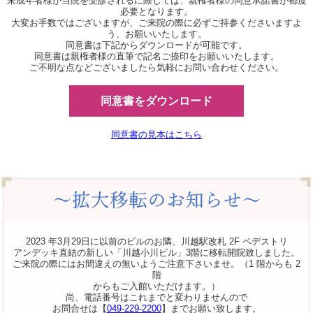
未成年者様が当院を受診されるに際しては、親権者様の同意承諾書が都度
必要となります。
大変お手数ではございますが、ご来院の際に必ずご持参くださいますよ
う、お願いいたします。
同意書は下記からダウンロードが可能です。
同意書は親権者様の直筆で記名ご捺印をお願いいたします。
ご不明な点などございましたら気軽にお問い合わせください。
同意書をダウンロード
同意書の見本はこちら
2023 年3月29日に以前のビルのお隣、川越駅改札 2F ペデストリ
アンデッキ直結の新しい「川越小川ビル」3階に移転開院致しました。
ご来院の際にはお間違えの無いようご注意下さいませ。（1 階からも 2
階
からもご入館いただけます。）
尚、電話番号はこれまでと変わりませんので
お問合せは【
049-229-2200
】までお願い致します。