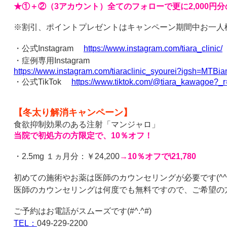
★①＋②（
3
アカウント）全てのフォローで更に2
,000
円分
※割引、ポイントプレゼントはキャンペーン期間中お一人
・公式
Instagram
https://www.instagram.com/tiara_clinic/
・症例専用
Instagram
https://www.instagram.com/tiaraclinic_syourei?igsh=MT
・公式
TikTok
https://www.tiktok.com/@tiara_kawagoe?
【冬太り解消キャンペーン】
食欲抑制効果のある注射「マンジャロ」
当院で初処方の方限定で、
10
％オフ！
・
2.5mg
１ヵ月分：￥
24,200
→
10
％オフで
\21,780
初めての施術やお薬は医師のカウンセリングが必要です
(^^
医師のカウンセリングは何度でも無料ですので、ご希望の
ご予約はお電話がスムーズです
(#^.^#)
TEL
：
049-229-2200