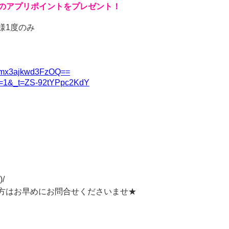
のアプリポイントをプレゼント！
様
1
度のみ
Biamx3ajkwd3FzOQ==
_r=1&_t=ZS-92tYPpc2KdY
)/
方はお早めにお問合せくださいませ★