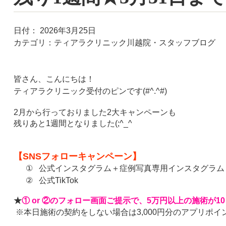
日付：
2026年3月25日
カテゴリ：
ティアラクリニック川越院・スタッフブログ
皆さん、こんにちは！
ティアラクリニック受付のピンです
(#^.^#)
2
月から行っておりました2大キャンペーンも
残りあと1週間となりました(;^_^
【
SNS
フォローキャンペーン】
①
公式インスタグラム＋症例写真専用インスタグラム
②
公式
TikTok
★
①
or
②のフォロー画面ご提示で、
5
万円以上の施術が
10
※本日施術の契約をしない場合は
3,000
円分のアプリポイ