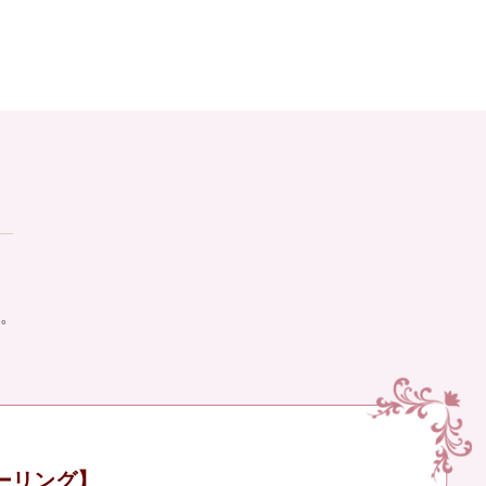
。
ーリング】