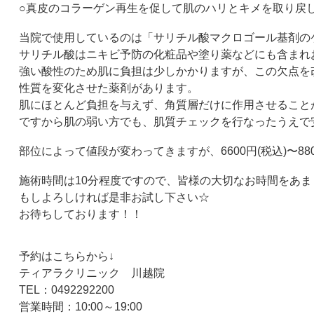
○真皮のコラーゲン再生を促して肌のハリとキメを取り戻
当院で使用しているのは「サリチル酸マクロゴール基剤の
サリチル酸はニキビ予防の化粧品や塗り薬などにも含まれ
強い酸性のため肌に負担は少しかかりますが、この欠点を
性質を変化させた薬剤があります。
肌にほとんど負担を与えず、角質層だけに作用させること
ですから肌の弱い方でも、肌質チェックを行なったうえで
部位によって値段が変わってきますが、
6600
円
(
税込
)
〜
88
施術時間は
10
分程度ですので、皆様の大切なお時間をあま
もしよろしければ是非お試し下さい☆
お待ちしております！！
予約はこちらから↓
ティアラクリニック 川越院
TEL
：
0492292200
営業時間：
10:00
～
19:00