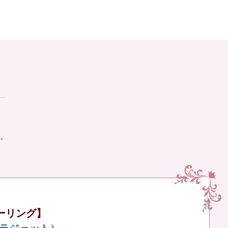
。
ーリング】