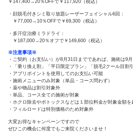
￥
147,400→20
％
OFF
で￥
117,920
（税込）
・顔脱毛付きシミ取り放題レーザーフェイシャル
6
回：
￥
77,000→10
％
OFF
で￥
69,300
（税込）
・多汗症治療ミラドライ：
￥
187,000→20
％オフで￥
149,600
（税込）
※注意事項※
・ご契約（お支払い）が
8
月
31
日までであれば、施術は
9
月
・「乗り換え割」「平日限定プラン」「脱毛
2
クール目割
・アプリポイントを使用してのお支払い可能
・施術メニューのみ対象（単品・コース問わず）
・薬や物品は割引対象外
・単品、コース全ての施術が対象
・ホクロ除去やボトックスなどは１部位料金が対象金額を
・フィルロードは特別価格のため対象外
大変お得なキャンペーンですので
ぜひこの機会に何度でもご来院くださいませ！