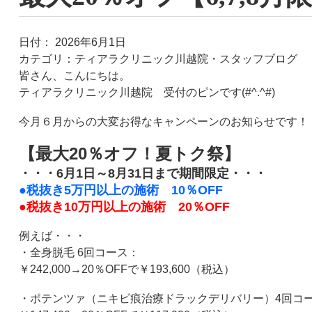
日付：
2026年6月1日
カテゴリ：
ティアラクリニック川越院・スタッフブログ
皆さん、こんにちは。
ティアラクリニック川越院 受付のピンです(#^.^#)
今月６月からの大変お得なキャンペーンのお知らせです！
【最大
20
％オフ！夏トク祭】
・・・
6
月
1
日～
8
月
31
日まで期間限定・・・
●税抜き
5
万円以上の施術
10
％
OFF
●税抜き
10
万円以上の施術
20
％
OFF
例えば・・・
・全身脱毛
6
回コース：
￥
242,000→20
％
OFF
で￥
193,600
（税込）
・ポテンツァ（ニキビ痕治療ドラックデリバリー）
4
回コ