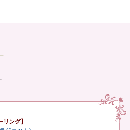
。
ーリング】