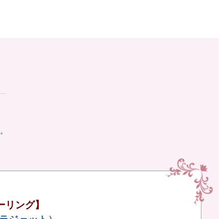
。
ーリング】