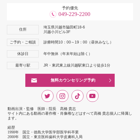
予約優先
049-229-2200
埼玉県川越市脇田町18-6
住所
川越小川ビル3F
ご予約・ご相談
診療時間10：00～19：00（昼休みなし）
休診日
年中無休（年末年始は除く）
最寄り駅
JR・東武東上線川越駅東口より徒歩1分
無料カウンセリング予約
動画出演・監修 医師：院長 髙橋 貴志
サイト内にある動画の著作権・肖像権などはすべて髙橋 貴志個人に帰属し
ます。
経歴
1998年 国立・徳島大学医学部医学科卒業
2000年 国立・東京医科歯科大学皮膚科入局