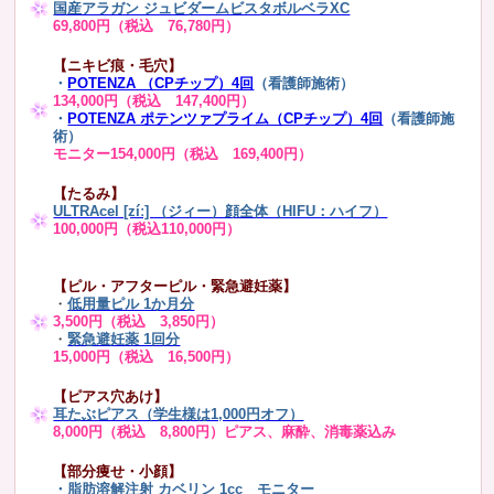
国産アラガン ジュビダームビスタボルベラXC
69,800円（税込 76,780円）
【ニキビ痕・毛穴】
・
POTENZA （CPチップ）4回
（看護師施術）
134,000円（税込 147,400円）
・
POTENZA ポテンツァプライム（CPチップ）4回
（看護師施
術）
モニター154,000円（税込 169,400円）
【たるみ】
ULTRAcel [zíː] （ジィー）顔全体（HIFU：ハイフ）
100,000円（税込110,000円）
【ピル・アフターピル・緊急避妊薬】
・
低用量ピル 1か月分
3,500円（税込 3,850円）
・
緊急避妊薬 1回分
15,000円（税込 16,500円）
【ピアス穴あけ】
耳たぶピアス（学生様は1,000円オフ）
8,000円（税込 8,800円）ピアス、麻酔、消毒薬込み
【部分痩せ・小顔】
・
脂肪溶解注射 カベリン 1cc
モニター