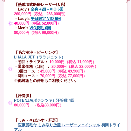
【熱破壊式医療レーザー脱毛】
・Lady's
全身＋顔＋VIO 6回
260,000円（税込 286,000円）
・Lady's
平日限定 VIO 6回
48,000円（税込 52,800円）
・Men's
VIO脱毛 6回
90,000円（税込 99,000円）
【毛穴洗浄・ピーリング】
LHALA JET（ララジェット）
・初回トライアル：
10,000円（税込 11,000円）
・通常価格（1回）：
20,000円（税込 22,000円）
・3回コース
：
45,000円（税込 49,500円）
・6回コース：
70,000円（税込 77,000円）
※他施術との併用もご相談ください。
【汗管腫】
POTENZA(ポテンツァ）汗管腫 4回
80,000円 （税込88,000円）
【しみ・そばかす・肝斑】
・
医療脱毛付 しみ取り放題 レーザーフェイシャル
初回トライ
アル