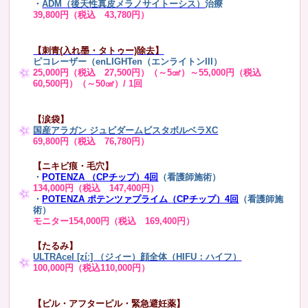
・
ADM（後天性真皮メラノサイトーシス）
治療
39,800円（税込 43,780円）
【刺青(入れ墨・タトゥー)除去】
ピコレーザー（enLIGHTen（エンライトンIII）
25,000円（税込 27,500円）（～5㎠）～55,000円（税込
60,500円）（～50㎠）/ 1回
【涙袋】
国産アラガン ジュビダームビスタボルベラXC
69,800円（税込 76,780円）
【ニキビ痕・毛穴】
・
POTENZA （CPチップ）4回
（看護師施術）
134,000円（税込 147,400円）
・
POTENZA ポテンツァプライム（CPチップ）4回
（看護師施
術）
モニター154,000円（税込 169,400円）
【たるみ】
ULTRAcel [zíː] （ジィー）顔全体（HIFU：ハイフ）
100,000円（税込110,000円）
【ピル・アフターピル・緊急避妊薬】