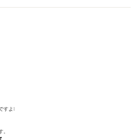
ですよ❕
す。
❣