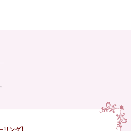
。
ーリング】