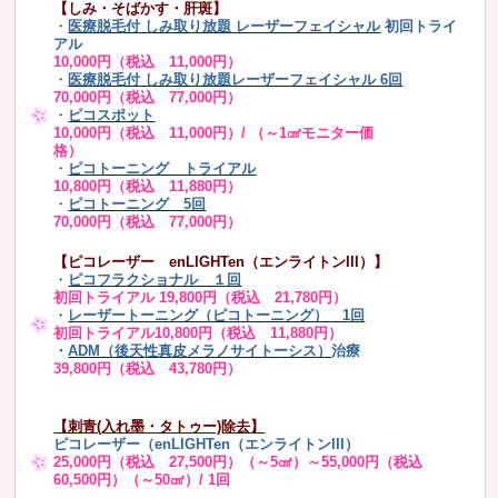
【しみ・そばかす・肝斑】
・
医療脱毛付 しみ取り放題 レーザーフェイシャル
初回トライ
アル
10,000円（税込 11,000円）
・
医療脱毛付 しみ取り放題レーザーフェイシャル 6回
70,000円（税込 77,000円）
・
ピコスポット
10,000円（税込 11,000円）/ （～1㎠モニター価
格）
・
ピコトーニング トライアル
10,800円（税込 11,880円）
・
ピコトーニング 5回
70,000円（税込 77,000円）
【ピコレーザー enLIGHTen（エンライトンIII）】
・
ピコフラクショナル １回
初回トライアル 19,800円（税込 21,780円）
・
レーザートーニング（ピコトーニング） 1回
初回トライアル10,800円（税込 11,880円）
・
ADM（後天性真皮メラノサイトーシス）
治療
39,800円（税込 43,780円）
【刺青(入れ墨・タトゥー)除去】
ピコレーザー（enLIGHTen（エンライトンIII）
25,000円（税込 27,500円）（～5㎠）～55,000円（税込
60,500円）（～50㎠）/ 1回