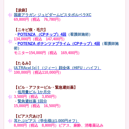
【涙袋】
国産アラガン ジュビダームビスタボルベラXC
69,800円（税込 76,780円）
【ニキビ痕・毛穴】
・
POTENZA （CPチップ）4回
（看護師施術）
134,000円（税込 147,400円）
・
POTENZA ポテンツァプライム（CPチップ）4回
（看護師施
術）
モニター154,000円（税込 169,400円）
【たるみ】
ULTRAcel [zíː] （ジィー）顔全体（HIFU：ハイフ）
100,000円（税込110,000円）
【ピル・アフターピル・緊急避妊薬】
・
低用量ピル 1か月分
3,500円（税込 3,850円）
・
緊急避妊薬 1回分
15,000円（税込 16,500円）
【ピアス穴あけ】
耳たぶピアス（学生様は1,000円オフ）
8,000円（税込 8,800円）ピアス、麻酔、消毒薬込み