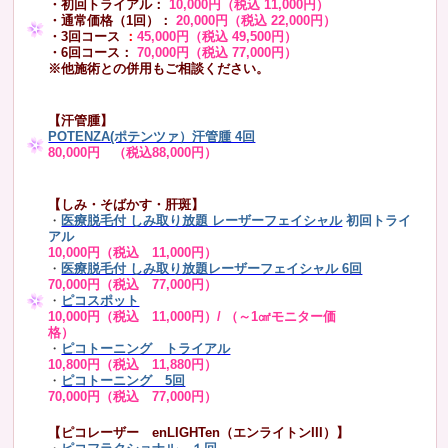
・初回トライアル：
10,000円（税込 11,000円）
・通常価格（1回）：
20,000円（税込 22,000円）
・3回コース
：
45,000円（税込 49,500円）
・6回コース：
70,000円（税込 77,000円）
※他施術との併用もご相談ください。
【汗管腫】
POTENZA(ポテンツァ）汗管腫 4回
80,000円 （税込88,000円）
【しみ・そばかす・肝斑】
・
医療脱毛付 しみ取り放題 レーザーフェイシャル
初回トライ
アル
10,000円（税込 11,000円）
・
医療脱毛付 しみ取り放題レーザーフェイシャル 6回
70,000円（税込 77,000円）
・
ピコスポット
10,000円（税込 11,000円）/ （～1㎠モニター価
格）
・
ピコトーニング トライアル
10,800円（税込 11,880円）
・
ピコトーニング 5回
70,000円（税込 77,000円）
【ピコレーザー enLIGHTen（エンライトンIII）】