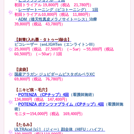
・
ピコフラクショナル １回
初回トライアル 19,800円（税込 21,780円）
・
レーザートーニング（ピコトーニング） 1回
初回トライアル10,800円（税込 11,880円）
・
ADM（後天性真皮メラノサイトーシス）
治療
39,800円（税込 43,780円）
【刺青(入れ墨・タトゥー)除去】
ピコレーザー（enLIGHTen（エンライトンIII）
25,000円（税込 27,500円）（～5㎠）～55,000円（税込
60,500円）（～50㎠）/ 1回
【涙袋】
国産アラガン ジュビダームビスタボルベラXC
69,800円（税込 76,780円）
【ニキビ痕・毛穴】
・
POTENZA （CPチップ）4回
（看護師施術）
134,000円（税込 147,400円）
・
POTENZA ポテンツァプライム（CPチップ）4回
（看護師施
術）
モニター154,000円（税込 169,400円）
【たるみ】
ULTRAcel [zíː] （ジィー）顔全体（HIFU：ハイフ）