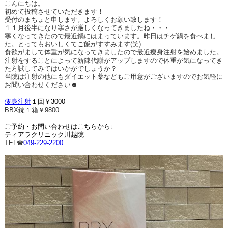
こんにちは。
初めて投稿させていただきます！
受付のまちょと申します。よろしくお願い致します！
１１月後半になり寒さが厳しくなってきましたね・・・
寒くなってきたので最近鍋にはまっています。昨日はチゲ鍋を食べまし
た。とってもおいしくてご飯がすすみます(笑)
食欲がまして体重が気になってきましたので最近痩身注射を始めました。
注射をすることによって新陳代謝がアップしますので体重が気になってき
た方試してみてはいかがでしょうか？
当院は注射の他にもダイエット薬などもご用意がございますのでお気軽に
お問い合わせください☻
痩身注射
１回￥3000
BBX錠１箱￥9800
ご予約・お問い合わせはこちらから↓
ティアラクリニック川越院
TEL☎
049-229-2200