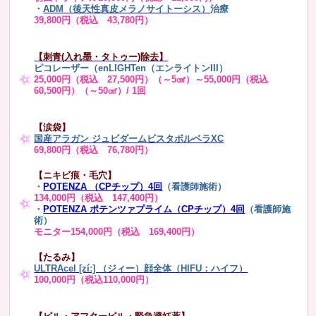
・
ADM（後天性真皮メラノサイトーシス）
治療
39,800円（税込 43,780円）
【刺青(入れ墨・タトゥー)除去】
ピコレーザー（enLIGHTen（エンライトンIII）
25,000円（税込 27,500円）（～5㎠）～55,000円（税込
60,500円）（～50㎠）/ 1回
【涙袋】
国産アラガン ジュビダームビスタボルベラXC
69,800円（税込 76,780円）
【ニキビ痕・毛穴】
・
POTENZA （CPチップ）4回
（看護師施術）
134,000円（税込 147,400円）
・
POTENZA ポテンツァプライム（CPチップ）4回
（看護師施
術）
モニター154,000円（税込 169,400円）
【たるみ】
ULTRAcel [zíː] （ジィー）顔全体（HIFU：ハイフ）
100,000円（税込110,000円）