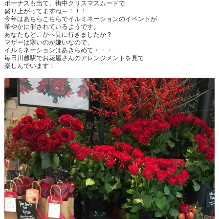
ボーナスも出て、街中クリスマスムードで
盛り上がってますね～！！！
今年はあちらこちらでイルミネーションのイベントが
華やかに催されているようです。
あなたもどこかへ見に行きましたか？
マザーは寒いのが嫌いなので、
イルミネーションはあきらめて・・・
毎日川越駅でお花屋さんのアレンジメントを見て
楽しんでいます！