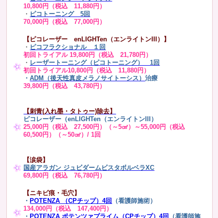
10,800円（税込 11,880円）
・
ピコトーニング 5回
70,000円（税込 77,000円）
【ピコレーザー enLIGHTen（エンライトンIII）】
・
ピコフラクショナル １回
初回トライアル 19,800円（税込 21,780円）
・
レーザートーニング（ピコトーニング） 1回
初回トライアル10,800円（税込 11,880円）
・
ADM（後天性真皮メラノサイトーシス）
治療
39,800円（税込 43,780円）
【刺青(入れ墨・タトゥー)除去】
ピコレーザー（enLIGHTen（エンライトンIII）
25,000円（税込 27,500円）（～5㎠）～55,000円（税込
60,500円）（～50㎠）/ 1回
【涙袋】
国産アラガン ジュビダームビスタボルベラXC
69,800円（税込 76,780円）
【ニキビ痕・毛穴】
・
POTENZA （CPチップ）4回
（看護師施術）
134,000円（税込 147,400円）
・
POTENZA ポテンツァプライム（CPチップ）4回
（看護師施