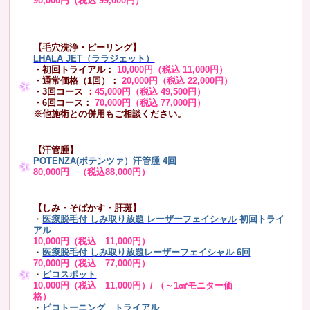
90,000円（税込 99,000円）
【毛穴洗浄・ピーリング】
LHALA JET（ララジェット）
・初回トライアル：
10,000円（税込 11,000円）
・通常価格（1回）：
20,000円（税込 22,000円）
・3回コース
：
45,000円（税込 49,500円）
・6回コース：
70,000円（税込 77,000円）
※他施術との併用もご相談ください。
【汗管腫】
POTENZA(ポテンツァ）汗管腫 4回
80,000円 （税込88,000円）
【しみ・そばかす・肝斑】
・
医療脱毛付 しみ取り放題 レーザーフェイシャル
初回トライ
アル
10,000円（税込 11,000円）
・
医療脱毛付 しみ取り放題レーザーフェイシャル 6回
70,000円（税込 77,000円）
・
ピコスポット
10,000円（税込 11,000円）/ （～1㎠モニター価
格）
・
ピコトーニング トライアル