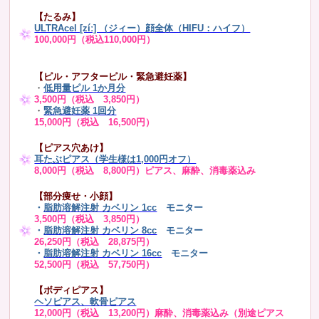
【たるみ】
ULTRAcel [zíː] （ジィー）顔全体（HIFU：ハイフ）
100,000円（税込110,000円）
【ピル・アフターピル・緊急避妊薬】
・
低用量ピル 1か月分
3,500円（税込 3,850円）
・
緊急避妊薬 1回分
15,000円（税込 16,500円）
【ピアス穴あけ】
耳たぶピアス（学生様は1,000円オフ）
8,000円（税込 8,800円）ピアス、麻酔、消毒薬込み
【部分痩せ・小顔】
・
脂肪溶解注射 カベリン 1cc
モニター
3,500円（税込 3,850円）
・
脂肪溶解注射 カベリン 8cc
モニター
26,250円（税込 28,875円）
・
脂肪溶解注射 カベリン 16cc
モニター
52,500円（税込 57,750円）
【ボディピアス】
ヘソピアス、軟骨ピアス
12,000円（税込 13,200円）麻酔、消毒薬込み（別途ピアス