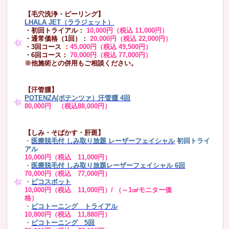
【毛穴洗浄・ピーリング】
LHALA JET（ララジェット）
・初回トライアル：
10,000円（税込 11,000円）
・通常価格（1回）：
20,000円（税込 22,000円）
・3回コース
：
45,000円（税込 49,500円）
・6回コース：
70,000円（税込 77,000円）
※他施術との併用もご相談ください。
【汗管腫】
POTENZA(ポテンツァ）汗管腫 4回
80,000円 （税込88,000円）
【しみ・そばかす・肝斑】
・
医療脱毛付 しみ取り放題 レーザーフェイシャル
初回トライ
アル
10,000円（税込 11,000円）
・
医療脱毛付 しみ取り放題レーザーフェイシャル 6回
70,000円（税込 77,000円）
・
ピコスポット
10,000円（税込 11,000円）/ （～1㎠モニター価
格）
・
ピコトーニング トライアル
10,800円（税込 11,880円）
・
ピコトーニング 5回