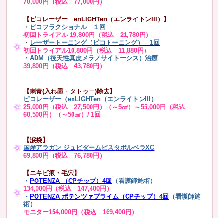
70,000円（税込 77,000円）
【ピコレーザー enLIGHTen（エンライトンIII）】
・
ピコフラクショナル １回
初回トライアル 19,800円（税込 21,780円）
・
レーザートーニング（ピコトーニング） 1回
初回トライアル10,800円（税込 11,880円）
・
ADM（後天性真皮メラノサイトーシス）
治療
39,800円（税込 43,780円）
【刺青(入れ墨・タトゥー)除去】
ピコレーザー（enLIGHTen（エンライトンIII）
25,000円（税込 27,500円）（～5㎠）～55,000円（税込
60,500円）（～50㎠）/ 1回
【涙袋】
国産アラガン ジュビダームビスタボルベラXC
69,800円（税込 76,780円）
【ニキビ痕・毛穴】
・
POTENZA （CPチップ）4回
（看護師施術）
134,000円（税込 147,400円）
・
POTENZA ポテンツァプライム（CPチップ）4回
（看護師施
術）
モニター154,000円（税込 169,400円）