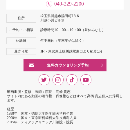
049-229-2200
埼玉県川越市脇田町18-6
住所
川越小川ビル3F
ご予約・ご相談
診療時間10：00～19：00（昼休みなし）
休診日
年中無休（年末年始は除く）
最寄り駅
JR・東武東上線川越駅東口より徒歩1分
無料カウンセリング予約
動画出演・監修 医師：院長 髙橋 貴志
サイト内にある動画の著作権・肖像権などはすべて髙橋 貴志個人に帰属し
ます。
経歴
1998年 国立・徳島大学医学部医学科卒業
2000年 国立・東京医科歯科大学皮膚科入局
2015年 ティアラクリニック川越院・院長