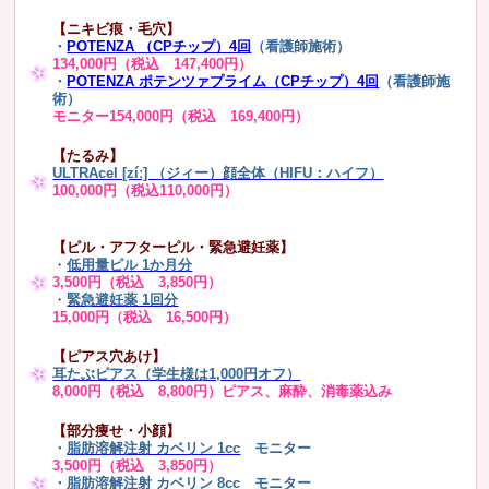
【ニキビ痕・毛穴】
・
POTENZA （CPチップ）4回
（看護師施術）
134,000円（税込 147,400円）
・
POTENZA ポテンツァプライム（CPチップ）4回
（看護師施
術）
モニター154,000円（税込 169,400円）
【たるみ】
ULTRAcel [zíː] （ジィー）顔全体（HIFU：ハイフ）
100,000円（税込110,000円）
【ピル・アフターピル・緊急避妊薬】
・
低用量ピル 1か月分
3,500円（税込 3,850円）
・
緊急避妊薬 1回分
15,000円（税込 16,500円）
【ピアス穴あけ】
耳たぶピアス（学生様は1,000円オフ）
8,000円（税込 8,800円）ピアス、麻酔、消毒薬込み
【部分痩せ・小顔】
・
脂肪溶解注射 カベリン 1cc
モニター
3,500円（税込 3,850円）
・
脂肪溶解注射 カベリン 8cc
モニター