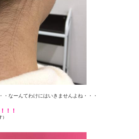
、
・・なーんてわけにはいきませんよね・・・
0！！！
す）