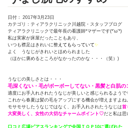
日付：
2017年3月23日
カテゴリ：
ティアラクリニック川越院・スタッフブログ
ティアラクリニックで最年長の看護師*マザーです(*'ω'*)
私は実家が床屋だったこともあり、
いつも襟足はきれいに整
えてもらっていて
✨
よく うなじがきれいとほめられました
（ほかに褒めるところがなかったのかな・・・（笑）)
うなじの美しさとは・・・
毛深くない・
毛がボーボーしてない・黒髪と白肌の
適度にお手入れされたうなじが美しいと感じられるようで
これから春夏は髪の毛をアップにする機会が増えますよね
モサモサしたうなじではなく、お手入れされたうなじは
首
大変美しく、
女性の大切なチャームポイント♡
だと私は思
口コミ広場ピアスランキングで全国ＴＯＰ10に選ばれた