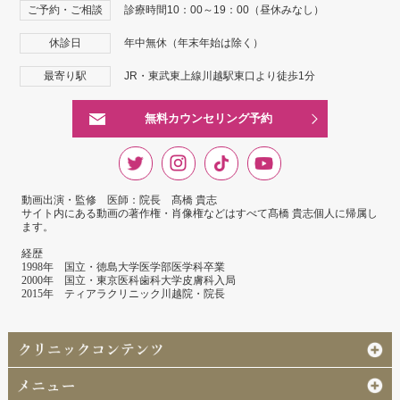
ご予約・ご相談
診療時間10：00～19：00（昼休みなし）
休診日
年中無休（年末年始は除く）
最寄り駅
JR・東武東上線川越駅東口より徒歩1分
無料カウンセリング予約
動画出演・監修 医師：院長 髙橋 貴志
サイト内にある動画の著作権・肖像権などはすべて髙橋 貴志個人に帰属し
ます。
経歴
1998年 国立・徳島大学医学部医学科卒業
2000年 国立・東京医科歯科大学皮膚科入局
2015年 ティアラクリニック川越院・院長