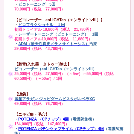
・
ピコトーニング 5回
70,000円（税込 77,000円）
【ピコレーザー enLIGHTen（エンライトンIII）】
・
ピコフラクショナル １回
初回トライアル 19,800円（税込 21,780円）
・
レーザートーニング（ピコトーニング） 1回
初回トライアル10,800円（税込 11,880円）
・
ADM（後天性真皮メラノサイトーシス）
治療
39,800円（税込 43,780円）
【刺青(入れ墨・タトゥー)除去】
ピコレーザー（enLIGHTen（エンライトンIII）
25,000円（税込 27,500円）（～5㎠）～55,000円（税込
60,500円）（～50㎠）/ 1回
【涙袋】
国産アラガン ジュビダームビスタボルベラXC
69,800円（税込 76,780円）
【ニキビ痕・毛穴】
・
POTENZA （CPチップ）4回
（看護師施術）
134,000円（税込 147,400円）
・
POTENZA ポテンツァプライム（CPチップ）4回
（看護師施
術）