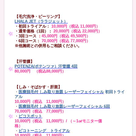
【毛穴洗浄・ピーリング】
LHALA JET（ララジェット）
・初回トライアル：
10,000円（税込 11,000円）
・通常価格（1回）：
20,000円（税込 22,000円）
・3回コース
：
45,000円（税込 49,500円）
・6回コース：
70,000円（税込 77,000円）
※他施術との併用もご相談ください。
【汗管腫】
POTENZA(ポテンツァ）汗管腫 4回
80,000円 （税込88,000円）
【しみ・そばかす・肝斑】
・
医療脱毛付 しみ取り放題 レーザーフェイシャル
初回トライ
アル
10,000円（税込 11,000円）
・
医療脱毛付 しみ取り放題レーザーフェイシャル 6回
70,000円（税込 77,000円）
・
ピコスポット
10,000円（税込 11,000円）/ （～1㎠モニター価
格）
・
ピコトーニング トライアル
10,800円（税込 11,880円）