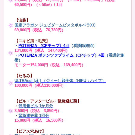
60,500円）（～50㎠）/ 1回
【涙袋】
国産アラガン ジュビダームビスタボルベラXC
69,800円（税込 76,780円）
【ニキビ痕・毛穴】
・
POTENZA （CPチップ）4回
（看護師施術）
134,000円（税込 147,400円）
・
POTENZA ポテンツァプライム（CPチップ）4回
（看護師施
術）
モニター154,000円（税込 169,400円）
【たるみ】
ULTRAcel [zíː] （ジィー）顔全体（HIFU：ハイフ）
100,000円（税込110,000円）
【ピル・アフターピル・緊急避妊薬】
・
低用量ピル 1か月分
3,500円（税込 3,850円）
・
緊急避妊薬 1回分
15,000円（税込 16,500円）
【ピアス穴あけ】