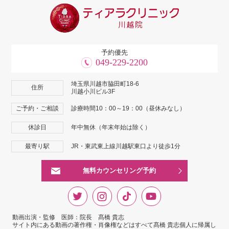
予約優先
049-229-2200
埼玉県川越市脇田町18-6
住所
川越小川ビル3F
ご予約・ご相談
診療時間10：00～19：00（昼休みなし）
休診日
年中無休（年末年始は除く）
最寄り駅
JR・東武東上線川越駅東口より徒歩1分
無料カウンセリング予約
動画出演・監修 医師：院長 髙橋 貴志
サイト内にある動画の著作権・肖像権などはすべて髙橋 貴志個人に帰属し