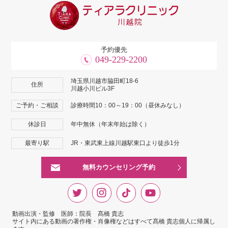
予約優先
049-229-2200
埼玉県川越市脇田町18-6
住所
川越小川ビル3F
ご予約・ご相談
診療時間10：00～19：00（昼休みなし）
休診日
年中無休（年末年始は除く）
最寄り駅
JR・東武東上線川越駅東口より徒歩1分
無料カウンセリング予約
動画出演・監修 医師：院長 髙橋 貴志
サイト内にある動画の著作権・肖像権などはすべて髙橋 貴志個人に帰属し