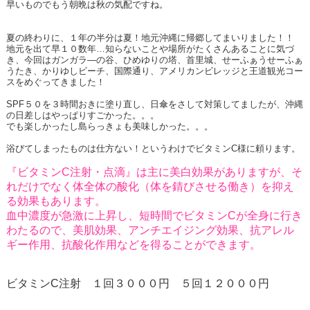
早いものでもう朝晩は秋の気配ですね。
夏の終わりに、１年の半分は夏！地元沖縄に帰郷してまいりました！！
地元を出て早１０数年…知らないことや場所がたくさんあることに気づ
き、今回はガンガラ―の谷、ひめゆりの塔、首里城、せーふぁうせーふぁ
うたき、かりゆしビーチ、国際通り、アメリカンビレッジと王道観光コー
スをめぐってきました！
SPF５０を３時間おきに塗り直し、日傘をさして対策してましたが、沖縄
の日差しはやっぱりすごかった。。。
でも楽しかったし島らっきょも美味しかった。。。
浴びてしまったものは仕方ない！というわけでビタミンC様に頼ります。
『ビタミンC注射・点滴』は主に美白効果がありますが、そ
れだけでなく体全体の酸化（体を錆びさせる働き）を抑え
る効果もあります。
血中濃度が急激に上昇し、短時間でビタミンCが全身に行き
わたるので、美肌効果、アンチエイジング効果、抗アレル
ギー作用、抗酸化作用などを得ることができます。
ビタミンC注射 １回３０００円 ５回１２０００円