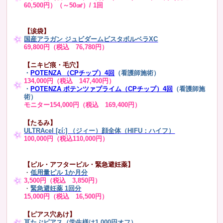
60,500円）（～50㎠）/ 1回
【涙袋】
国産アラガン ジュビダームビスタボルベラXC
69,800円（税込 76,780円）
【ニキビ痕・毛穴】
・
POTENZA （CPチップ）4回
（看護師施術）
134,000円（税込 147,400円）
・
POTENZA ポテンツァプライム（CPチップ）4回
（看護師施
術）
モニター154,000円（税込 169,400円）
【たるみ】
ULTRAcel [zíː] （ジィー）顔全体（HIFU：ハイフ）
100,000円（税込110,000円）
【ピル・アフターピル・緊急避妊薬】
・
低用量ピル 1か月分
3,500円（税込 3,850円）
・
緊急避妊薬 1回分
15,000円（税込 16,500円）
【ピアス穴あけ】
耳たぶピアス（学生様は1,000円オフ）