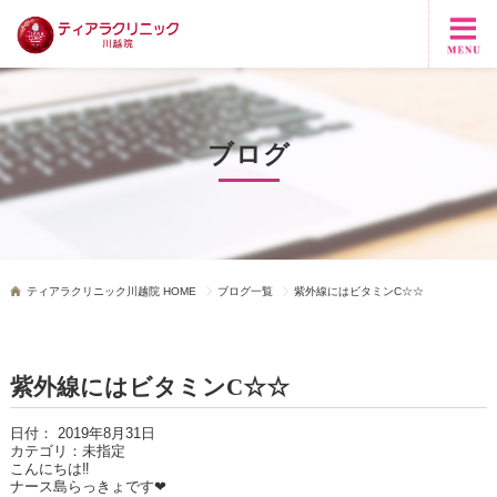
ブログ
ティアラクリニック川越院 HOME
ブログ一覧
紫外線にはビタミンC☆☆
紫外線にはビタミンC☆☆
日付：
2019年8月31日
カテゴリ：
未指定
こんにちは‼
ナース島らっきょです❤