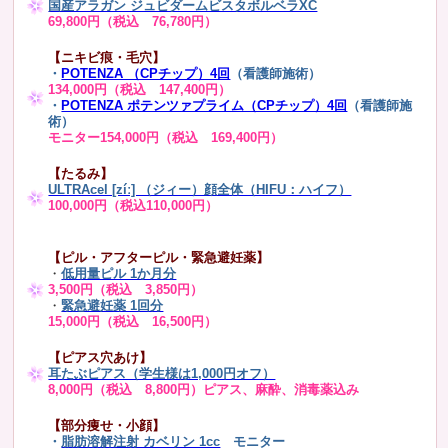
国産アラガン ジュビダームビスタボルベラXC
69,800円（税込 76,780円）
【ニキビ痕・毛穴】
・
POTENZA （CPチップ）4回
（看護師施術）
134,000円（税込 147,400円）
・
POTENZA ポテンツァプライム（CPチップ）4回
（看護師施
術）
モニター154,000円（税込 169,400円）
【たるみ】
ULTRAcel [zíː] （ジィー）顔全体（HIFU：ハイフ）
100,000円（税込110,000円）
【ピル・アフターピル・緊急避妊薬】
・
低用量ピル 1か月分
3,500円（税込 3,850円）
・
緊急避妊薬 1回分
15,000円（税込 16,500円）
【ピアス穴あけ】
耳たぶピアス（学生様は1,000円オフ）
8,000円（税込 8,800円）ピアス、麻酔、消毒薬込み
【部分痩せ・小顔】
・
脂肪溶解注射 カベリン 1cc
モニター