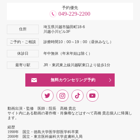
予約優先
049-229-2200
埼玉県川越市脇田町18-6
住所
川越小川ビル3F
ご予約・ご相談
診療時間10：00～19：00（昼休みなし）
休診日
年中無休（年末年始は除く）
最寄り駅
JR・東武東上線川越駅東口より徒歩1分
無料カウンセリング予約
動画出演・監修 医師：院長 髙橋 貴志
サイト内にある動画の著作権・肖像権などはすべて髙橋 貴志個人に帰属し
ます。
経歴
1998年 国立・徳島大学医学部医学科卒業
2000年 国立・東京医科歯科大学皮膚科入局