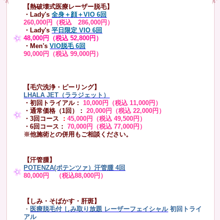
【熱破壊式医療レーザー脱毛】
・Lady's
全身＋顔＋VIO 6回
260,000円（税込 286,000円）
・Lady's
平日限定 VIO 6回
48,000円（税込 52,800円）
・Men's
VIO脱毛 6回
90,000円（税込 99,000円）
【毛穴洗浄・ピーリング】
LHALA JET（ララジェット）
・初回トライアル：
10,000円（税込 11,000円）
・通常価格（1回）：
20,000円（税込 22,000円）
・3回コース
：
45,000円（税込 49,500円）
・6回コース：
70,000円（税込 77,000円）
※他施術との併用もご相談ください。
【汗管腫】
POTENZA(ポテンツァ）汗管腫 4回
80,000円 （税込88,000円）
【しみ・そばかす・肝斑】
・
医療脱毛付 しみ取り放題 レーザーフェイシャル
初回トライ
アル