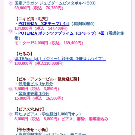
国産アラガン ジュビダームビスタボルベラXC
69,800円（税込 76,780円）
【ニキビ痕・毛穴】
・
POTENZA （CPチップ）4回
（看護師施術）
134,000円（税込 147,400円）
・
POTENZA ポテンツァプライム（CPチップ）4回
（看護師施
術）
モニター154,000円（税込 169,400円）
【たるみ】
ULTRAcel [zíː] （ジィー）顔全体（HIFU：ハイフ）
100,000円（税込110,000円）
【ピル・アフターピル・緊急避妊薬】
・
低用量ピル 1か月分
3,500円（税込 3,850円）
・
緊急避妊薬 1回分
15,000円（税込 16,500円）
【ピアス穴あけ】
耳たぶピアス（学生様は1,000円オフ）
8,000円（税込 8,800円）ピアス、麻酔、消毒薬込み
【部分痩せ・小顔】
・
脂肪溶解注射 カベリン 1cc
モニター