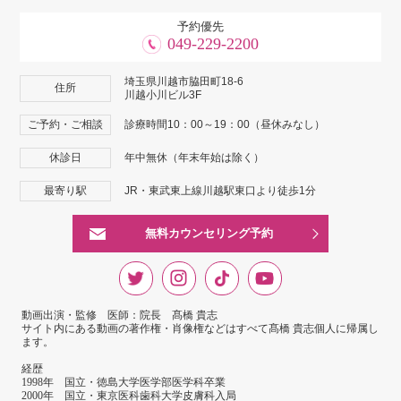
予約優先
049-229-2200
埼玉県川越市脇田町18-6
住所
川越小川ビル3F
ご予約・ご相談
診療時間10：00～19：00（昼休みなし）
休診日
年中無休（年末年始は除く）
最寄り駅
JR・東武東上線川越駅東口より徒歩1分
無料カウンセリング予約
動画出演・監修 医師：院長 髙橋 貴志
サイト内にある動画の著作権・肖像権などはすべて髙橋 貴志個人に帰属し
ます。
経歴
1998年 国立・徳島大学医学部医学科卒業
2000年 国立・東京医科歯科大学皮膚科入局