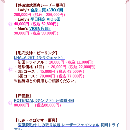
【熱破壊式医療レーザー脱毛】
・Lady's
全身＋顔＋VIO 6回
260,000円（税込 286,000円）
・Lady's
平日限定 VIO 6回
48,000円（税込 52,800円）
・Men's
VIO脱毛 6回
90,000円（税込 99,000円）
【毛穴洗浄・ピーリング】
LHALA JET（ララジェット）
・初回トライアル：
10,000円（税込 11,000円）
・通常価格（1回）：
20,000円（税込 22,000円）
・3回コース
：
45,000円（税込 49,500円）
・6回コース：
70,000円（税込 77,000円）
※他施術との併用もご相談ください。
【汗管腫】
POTENZA(ポテンツァ）汗管腫 4回
80,000円 （税込88,000円）
【しみ・そばかす・肝斑】
・
医療脱毛付 しみ取り放題 レーザーフェイシャル
初回トライ
アル