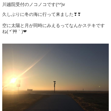
川越院受付のノコノコです(^^)v
久しぶりに冬の海に行って来ました❣❣
空に太陽と月が同時にみえるってなんかステキです
ね( *´艸｀)❤