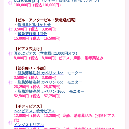
ULTRAcel [zíː] （ジィー）顔全体（HIFU：ハイフ）
100,000円（税込110,000円）
【ピル・アフターピル・緊急避妊薬】
・
低用量ピル 1か月分
3,500円（税込 3,850円）
・
緊急避妊薬 1回分
15,000円（税込 16,500円）
【ピアス穴あけ】
耳たぶピアス（学生様は1,000円オフ）
8,000円（税込 8,800円）ピアス、麻酔、消毒薬込み
【部分痩せ・小顔】
・
脂肪溶解注射 カベリン 1cc
モニター
3,500円（税込 3,850円）
・
脂肪溶解注射 カベリン 8cc
モニター
26,250円（税込 28,875円）
・
脂肪溶解注射 カベリン 16cc
モニター
52,500円（税込 57,750円）
【ボディピアス】
ヘソピアス、軟骨ピアス
12,000円（税込 13,200円）麻酔、消毒薬込み（別途ピアス
代）
インダストリアル