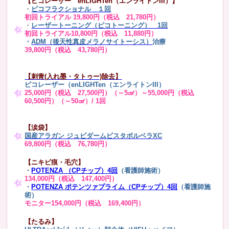
【ピコレーザー enLIGHTen（エンライトンIII）】
・
ピコフラクショナル １回
初回トライアル 19,800円（税込 21,780円）
・
レーザートーニング（ピコトーニング） 1回
初回トライアル10,800円（税込 11,880円）
・
ADM（後天性真皮メラノサイトーシス）
治療
39,800円（税込 43,780円）
【刺青(入れ墨・タトゥー)除去】
ピコレーザー（enLIGHTen（エンライトンIII）
25,000円（税込 27,500円）（～5㎠）～55,000円（税込
60,500円）（～50㎠）/ 1回
【涙袋】
国産アラガン ジュビダームビスタボルベラXC
69,800円（税込 76,780円）
【ニキビ痕・毛穴】
・
POTENZA （CPチップ）4回
（看護師施術）
134,000円（税込 147,400円）
・
POTENZA ポテンツァプライム（CPチップ）4回
（看護師施
術）
モニター154,000円（税込 169,400円）
【たるみ】