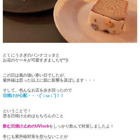
とくにうさぎのパンナコッタと
お花のケーキが可愛すぎました!(^^)!
この日は風の強い寒い日でしたが、
紫外線は思った以上に肌に影響を及ぼします・・・
そして、色んなお店を歩き回ったので
日焼けが心配・・・(´；ω；`)！！
ということで！
塗る日焼け止めはもちろんのこと
飲む日焼け止めのUVlock
をしっかり飲んで対策しましたよ！
冬にも紫外線対策を怠らないことが