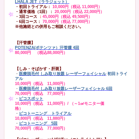
LHALA JET（ララジェット）
・初回トライアル：
10,000円（税込 11,000円）
・通常価格（1回）：
20,000円（税込 22,000円）
・3回コース
：
45,000円（税込 49,500円）
・6回コース：
70,000円（税込 77,000円）
※他施術との併用もご相談ください。
【汗管腫】
POTENZA(ポテンツァ）汗管腫 4回
80,000円 （税込88,000円）
【しみ・そばかす・肝斑】
・
医療脱毛付 しみ取り放題 レーザーフェイシャル
初回トライ
アル
10,000円（税込 11,000円）
・
医療脱毛付 しみ取り放題レーザーフェイシャル 6回
70,000円（税込 77,000円）
・
ピコスポット
10,000円（税込 11,000円）/ （～1㎠モニター価
格）
・
ピコトーニング トライアル
10,800円（税込 11,880円）
・
ピコトーニング 5回
70,000円（税込 77,000円）