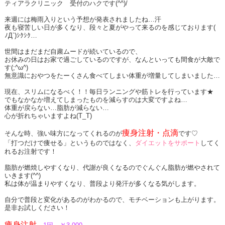
ティアラクリニック 受付のハクです(^^)/
来週には梅雨入りという予想が発表されましたね…汗
夜も寝苦しい日が多くなり、段々と夏がやって来るのを感じております(
ﾉД`)ｼｸｼｸ…
世間はまだまだ自粛ムードが続いているので、
お休みの日はお家で過ごしているのですが、なんといっても間食が大敵で
す(;^ω^)
無意識におやつをたーくさん食べてしまい体重が増量してしまいました…
現在、スリムになるべく！！毎日ランニングや筋トレを行っています★
でもなかなか増えてしまったものを減らすのは大変ですよね…
体重が戻らない…脂肪が減らない…
心が折れちゃいますよね(T_T)
痩身注射・点滴
そんな時、強い味方になってくれるのが
です♡
「打つだけで痩せる」というものではなく、
ダイエットをサポート
してく
れるお注射です！
脂肪が燃焼しやすくなり、代謝が良くなるのでぐんぐん脂肪が燃やされて
いきます(^^)
私は体が温まりやすくなり、普段より発汗が多くなる気がします。
自分で普段と変化があるのがわかるので、モチベーションも上がります。
是非お試しください！
痩身注射