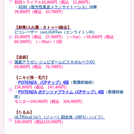
初回トライアル10,800円（税込 11,880円）
・
ADM（後天性真皮メラノサイトーシス）
治療
39,800円（税込 43,780円）
【刺青(入れ墨・タトゥー)除去】
ピコレーザー（enLIGHTen（エンライトンIII）
25,000円（税込 27,500円）（～5㎠）～55,000円（税込
60,500円）（～50㎠）/ 1回
【涙袋】
国産アラガン ジュビダームビスタボルベラXC
69,800円（税込 76,780円）
【ニキビ痕・毛穴】
・
POTENZA （CPチップ）4回
（看護師施術）
134,000円（税込 147,400円）
・
POTENZA ポテンツァプライム（CPチップ）4回
（看護師施
術）
モニター154,000円（税込 169,400円）
【たるみ】
ULTRAcel [zíː] （ジィー）顔全体（HIFU：ハイフ）
100,000円（税込110,000円）