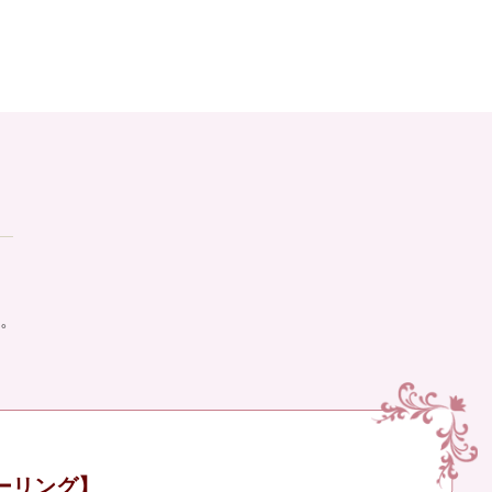
。
ーリング】