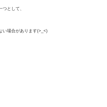
一つとして、
場合があります(>_<)