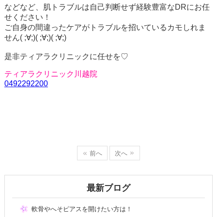
などなど、肌トラブルは自己判断せず経験豊富なDRにお任
せください！
ご自身の間違ったケアがトラブルを招いているカモしれま
せん( ;∀;)( ;∀;)( ;∀;)
是非ティアラクリニックに任せを♡
ティアラクリニック川越院
0492292200
前へ
次へ
最新ブログ
軟骨やへそピアスを開けたい方は！