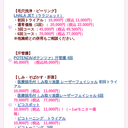
【毛穴洗浄・ピーリング】
LHALA JET（ララジェット）
・初回トライアル：
10,000円（税込 11,000円）
・通常価格（1回）：
20,000円（税込 22,000円）
・3回コース
：
45,000円（税込 49,500円）
・6回コース：
70,000円（税込 77,000円）
※他施術との併用もご相談ください。
【汗管腫】
POTENZA(ポテンツァ）汗管腫 4回
80,000円 （税込88,000円）
【しみ・そばかす・肝斑】
・
医療脱毛付 しみ取り放題 レーザーフェイシャル
初回トライ
アル
10,000円（税込 11,000円）
・
医療脱毛付 しみ取り放題レーザーフェイシャル 6回
70,000円（税込 77,000円）
・
ピコスポット
10,000円（税込 11,000円）/ （～1㎠モニター価
格）
・
ピコトーニング トライアル
10,800円（税込 11,880円）
・
ピコトーニング 5回