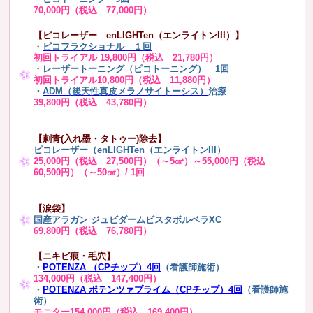
70,000円（税込 77,000円）
【ピコレーザー enLIGHTen（エンライトンIII）】
・
ピコフラクショナル １回
初回トライアル 19,800円（税込 21,780円）
・
レーザートーニング（ピコトーニング） 1回
初回トライアル10,800円（税込 11,880円）
・
ADM（後天性真皮メラノサイトーシス）
治療
39,800円（税込 43,780円）
【刺青(入れ墨・タトゥー)除去】
ピコレーザー（enLIGHTen（エンライトンIII）
25,000円（税込 27,500円）（～5㎠）～55,000円（税込
60,500円）（～50㎠）/ 1回
【涙袋】
国産アラガン ジュビダームビスタボルベラXC
69,800円（税込 76,780円）
【ニキビ痕・毛穴】
・
POTENZA （CPチップ）4回
（看護師施術）
134,000円（税込 147,400円）
・
POTENZA ポテンツァプライム（CPチップ）4回
（看護師施
術）
モニター154,000円（税込 169,400円）