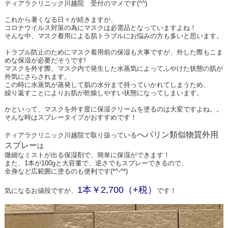
ティアラクリニック川越院 受付のマメです(^^)
これから暑くなる日々が続きますが、
コロナウイルス対策の為にマスクは必需品となっていますよね！
そんな中、マスク着用による肌トラブルにお悩みの方も多いと思います。
トラブル防止のためにマスク着用前の保湿も大事ですが、外した際もこま
めな保湿が必要だそうです!
マスクを外す際、マスク内で発生した水蒸気によってふやけた状態の肌が
外気にさらされます。
この時に水蒸気が蒸発して肌の水分まで持っていかれてしまうため、
繰り返すことによりお肌が乾燥しやすい状態になってしまいます。
かといって、マスクを外す度に保湿クリームを塗るのは大変ですよね。。
そんな時はスプレータイプがおすすめです！
へパリン類似物質外用
ティアラクリニック川越院で取り扱っている
スプレー
は
微細なミストが出る保湿剤で、簡単に保湿ができます！
また、1本が100gと大容量で、逆さでもスプレーできるので、
全身など広範囲に塗るのも便利です(*^-^*)
1本￥2,700（+税）
気になるお値段ですが、
です！