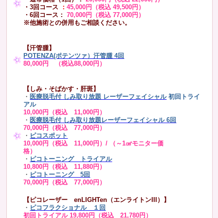
・3回コース
：
45,000円（税込 49,500円）
・6回コース：
70,000円（税込 77,000円）
※他施術との併用もご相談ください。
【汗管腫】
POTENZA(ポテンツァ）汗管腫 4回
80,000円 （税込88,000円）
【しみ・そばかす・肝斑】
・
医療脱毛付 しみ取り放題 レーザーフェイシャル
初回トライ
アル
10,000円（税込 11,000円）
・
医療脱毛付 しみ取り放題レーザーフェイシャル 6回
70,000円（税込 77,000円）
・
ピコスポット
10,000円（税込 11,000円）/ （～1㎠モニター価
格）
・
ピコトーニング トライアル
10,800円（税込 11,880円）
・
ピコトーニング 5回
70,000円（税込 77,000円）
【ピコレーザー enLIGHTen（エンライトンIII）】
・
ピコフラクショナル １回
初回トライアル 19,800円（税込 21,780円）