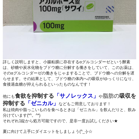
詳しく説明しますと、小腸粘膜に存在するαグルコシダーゼという酵素
は、砂糖や炭水化物をブドウ糖に分解する働きをしていて、このお薬は、
そのαグルコシダーゼの働きをじゃますることで、ブドウ糖への分解を遅
らせます。その結果として、ブドウ糖の体内への吸収がゆっくりになり、
食後過血糖が抑えられるといったものなんです！
食欲を抑制する
「サノレックス」
脂肪の
吸収を
他にも
や
抑制する
「ゼニカル」
などもご用意しております！
私は焼肉や脂っこいものを食べるときは「ゼニカル」を飲んだりと、飲み
分けています(*^。^*)
それぞれ1錠から処方可能ですので、是非一度お試しください★
夏に向けて上手にダイエットをしましょう(^_-)-☆