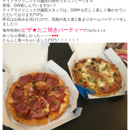
ティアラクリニック川越院の受付スタッフくーです☺
皆様、GW楽しんでいますか♪？
ティアラクリニック川越院スタッフは、GW中も忙しく楽しく働かせてい
ただいております(^O^)♪
昨日はお休みを頂けたので、高校の友人達と集まりホームパーティーをし
ました☆
ピザ★たこ焼きパーティー
毎年恒例の
(*ﾉωﾉ)♪♬♪♬
めっちゃ美味しかった～～～
♥♥♥
たらふく食べちゃいました(^O^)！！！！！！