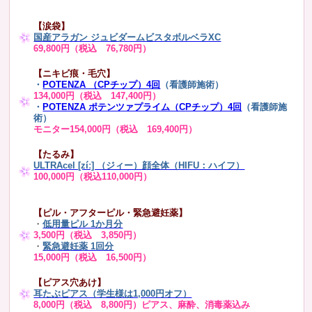
【涙袋】
国産アラガン ジュビダームビスタボルベラXC
69,800円（税込 76,780円）
【ニキビ痕・毛穴】
・
POTENZA （CPチップ）4回
（看護師施術）
134,000円（税込 147,400円）
・
POTENZA ポテンツァプライム（CPチップ）4回
（看護師施
術）
モニター154,000円（税込 169,400円）
【たるみ】
ULTRAcel [zíː] （ジィー）顔全体（HIFU：ハイフ）
100,000円（税込110,000円）
【ピル・アフターピル・緊急避妊薬】
・
低用量ピル 1か月分
3,500円（税込 3,850円）
・
緊急避妊薬 1回分
15,000円（税込 16,500円）
【ピアス穴あけ】
耳たぶピアス（学生様は1,000円オフ）
8,000円（税込 8,800円）ピアス、麻酔、消毒薬込み