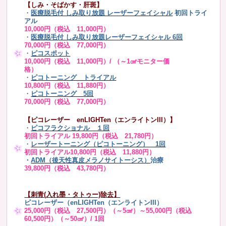
【しみ・そばかす・肝斑】
・
医療脱毛付 しみ取り放題 レーザーフェイシャル
初回トライ
アル
10,000円（税込 11,000円）
・
医療脱毛付 しみ取り放題レーザーフェイシャル 6回
70,000円（税込 77,000円）
・
ピコスポット
10,000円（税込 11,000円）/ （～1㎠モニター価
格）
・
ピコトーニング トライアル
10,800円（税込 11,880円）
・
ピコトーニング 5回
70,000円（税込 77,000円）
【ピコレーザー enLIGHTen（エンライトンIII）】
・
ピコフラクショナル １回
初回トライアル 19,800円（税込 21,780円）
・
レーザートーニング（ピコトーニング） 1回
初回トライアル10,800円（税込 11,880円）
・
ADM（後天性真皮メラノサイトーシス）
治療
39,800円（税込 43,780円）
【刺青(入れ墨・タトゥー)除去】
ピコレーザー（enLIGHTen（エンライトンIII）
25,000円（税込 27,500円）（～5㎠）～55,000円（税込
60,500円）（～50㎠）/ 1回