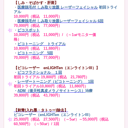
【しみ・そばかす・肝斑】
・
医療脱毛付 しみ取り放題 レーザーフェイシャル
初回トライ
アル
10,000円（税込 11,000円）
・
医療脱毛付 しみ取り放題レーザーフェイシャル 6回
70,000円（税込 77,000円）
・
ピコスポット
10,000円（税込 11,000円）/ （～1㎠モニター価
格）
・
ピコトーニング トライアル
10,800円（税込 11,880円）
・
ピコトーニング 5回
70,000円（税込 77,000円）
【ピコレーザー enLIGHTen（エンライトンIII）】
・
ピコフラクショナル １回
初回トライアル 19,800円（税込 21,780円）
・
レーザートーニング（ピコトーニング） 1回
初回トライアル10,800円（税込 11,880円）
・
ADM（後天性真皮メラノサイトーシス）
治療
39,800円（税込 43,780円）
【刺青(入れ墨・タトゥー)除去】
ピコレーザー（enLIGHTen（エンライトンIII）
25,000円（税込 27,500円）（～5㎠）～55,000円（税込
60,500円）（～50㎠）/ 1回