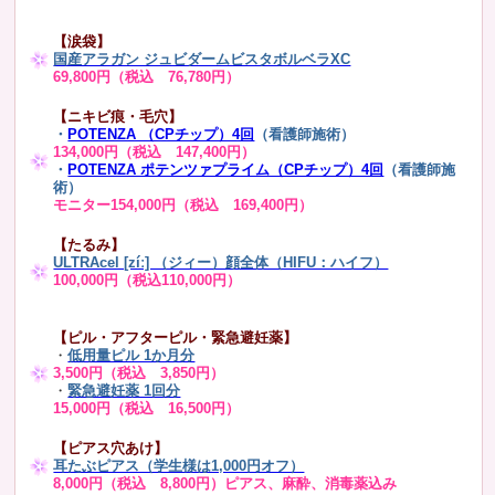
【涙袋】
国産アラガン ジュビダームビスタボルベラXC
69,800円（税込 76,780円）
【ニキビ痕・毛穴】
・
POTENZA （CPチップ）4回
（看護師施術）
134,000円（税込 147,400円）
・
POTENZA ポテンツァプライム（CPチップ）4回
（看護師施
術）
モニター154,000円（税込 169,400円）
【たるみ】
ULTRAcel [zíː] （ジィー）顔全体（HIFU：ハイフ）
100,000円（税込110,000円）
【ピル・アフターピル・緊急避妊薬】
・
低用量ピル 1か月分
3,500円（税込 3,850円）
・
緊急避妊薬 1回分
15,000円（税込 16,500円）
【ピアス穴あけ】
耳たぶピアス（学生様は1,000円オフ）
8,000円（税込 8,800円）ピアス、麻酔、消毒薬込み