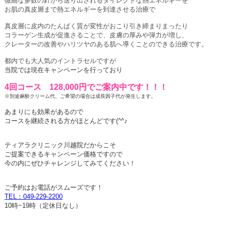
微細な多数の針から送り出されるダイレクトな熱エネルギーを
お肌の真皮層まで熱エネルギーを到達させる治療で
真皮層に皮内のたんぱく質が変性がおこり引き締まりまったり
コラーゲン生成が促進さることで、皮膚の厚みや弾力が増し、
クレーターの改善やハリツヤのある肌へ導くことのできる治療です。
都内でも大人気のイントラセルですが
当院では現在キャンペーンを行っており
4回コース 128,000円でご案内中です！！！
※別途麻酔クリーム代、ご希望の場合は成長因子代が発生します。
あまりにも効果があるので
コースを継続される方がほとんどです(^^♪
ティアラクリニック川越院だからこそ
ご提案できるキャンペーン価格ですので
今の内にぜひチャレンジしてみてください！
ご予約はお電話がスムーズです！
TEL：049-229-2200
10時~19時（定休日なし）