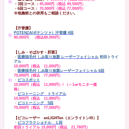
・3回コース
：
45,000円（税込 49,500円）
・6回コース：
70,000円（税込 77,000円）
※他施術との併用もご相談ください。
【汗管腫】
POTENZA(ポテンツァ）汗管腫 4回
80,000円 （税込88,000円）
【しみ・そばかす・肝斑】
・
医療脱毛付 しみ取り放題 レーザーフェイシャル
初回トライ
アル
10,000円（税込 11,000円）
・
医療脱毛付 しみ取り放題レーザーフェイシャル 6回
70,000円（税込 77,000円）
・
ピコスポット
10,000円（税込 11,000円）/ （～1㎠モニター価
格）
・
ピコトーニング トライアル
10,800円（税込 11,880円）
・
ピコトーニング 5回
70,000円（税込 77,000円）
【ピコレーザー enLIGHTen（エンライトンIII）】
・
ピコフラクショナル １回
初回トライアル 19,800円（税込 21,780円）