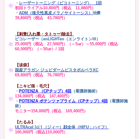
・
レーザートーニング（ピコトーニング） 1回
初回トライアル10,800円（税込 11,880円）
・
ADM（後天性真皮メラノサイトーシス）
治療
39,800円（税込 43,780円）
【刺青(入れ墨・タトゥー)除去】
ピコレーザー（enLIGHTen（エンライトンIII）
25,000円（税込 27,500円）（～5㎠）～55,000円（税込
60,500円）（～50㎠）/ 1回
【涙袋】
国産アラガン ジュビダームビスタボルベラXC
69,800円（税込 76,780円）
【ニキビ痕・毛穴】
・
POTENZA （CPチップ）4回
（看護師施術）
134,000円（税込 147,400円）
・
POTENZA ポテンツァプライム（CPチップ）4回
（看護師施
術）
モニター154,000円（税込 169,400円）
【たるみ】
ULTRAcel [zíː] （ジィー）顔全体（HIFU：ハイフ）
100,000円（税込110,000円）