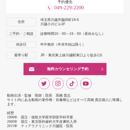
予約優先
049-229-2200
埼玉県川越市脇田町18-6
住所
川越小川ビル3F
ご予約・ご相談
診療時間10：00～19：00（昼休みなし）
休診日
年中無休（年末年始は除く）
最寄り駅
JR・東武東上線川越駅東口より徒歩1分
無料カウンセリング予約
動画出演・監修 医師：院長 髙橋 貴志
サイト内にある動画の著作権・肖像権などはすべて髙橋 貴志個人に帰属し
ます。
経歴
1998年 国立・徳島大学医学部医学科卒業
2000年 国立・東京医科歯科大学皮膚科入局
2015年 ティアラクリニック川越院・院長