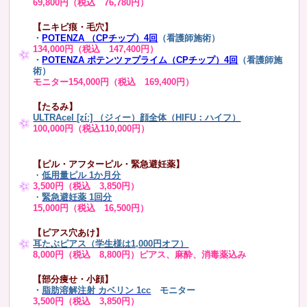
69,800円（税込 76,780円）
【ニキビ痕・毛穴】
・
POTENZA （CPチップ）4回
（看護師施術）
134,000円（税込 147,400円）
・
POTENZA ポテンツァプライム（CPチップ）4回
（看護師施
術）
モニター154,000円（税込 169,400円）
【たるみ】
ULTRAcel [zíː] （ジィー）顔全体（HIFU：ハイフ）
100,000円（税込110,000円）
【ピル・アフターピル・緊急避妊薬】
・
低用量ピル 1か月分
3,500円（税込 3,850円）
・
緊急避妊薬 1回分
15,000円（税込 16,500円）
【ピアス穴あけ】
耳たぶピアス（学生様は1,000円オフ）
8,000円（税込 8,800円）ピアス、麻酔、消毒薬込み
【部分痩せ・小顔】
・
脂肪溶解注射 カベリン 1cc
モニター
3,500円（税込 3,850円）