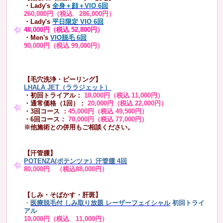
・Lady's
全身＋顔＋VIO 6回
260,000円（税込 286,000円）
・Lady's
平日限定 VIO 6回
48,000円（税込 52,800円）
・Men's
VIO脱毛 6回
90,000円（税込 99,000円）
【毛穴洗浄・ピーリング】
LHALA JET（ララジェット）
・初回トライアル：
10,000円（税込 11,000円）
・通常価格（1回）：
20,000円（税込 22,000円）
・3回コース
：
45,000円（税込 49,500円）
・6回コース：
70,000円（税込 77,000円）
※他施術との併用もご相談ください。
【汗管腫】
POTENZA(ポテンツァ）汗管腫 4回
80,000円 （税込88,000円）
【しみ・そばかす・肝斑】
・
医療脱毛付 しみ取り放題 レーザーフェイシャル
初回トライ
アル
10,000円（税込 11,000円）