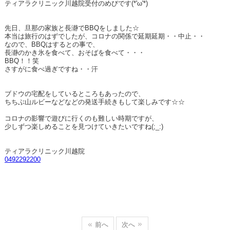
ティアラクリニック川越院受付のめびです(*'ω'*)
先日、旦那の家族と長瀞でBBQをしました☆
本当は旅行のはずでしたが、コロナの関係で延期延期・・中止・・
なので、BBQはするとの事で、
長瀞のかき氷を食べて、おそばを食べて・・・
BBQ！！笑
さすがに食べ過ぎですね・・汗
ブドウの宅配をしているところもあったので、
ちちぶ山ルビーなどなどの発送手続きもして楽しみです☆☆
コロナの影響で遊びに行くのも難しい時期ですが、
少しずつ楽しめることを見つけていきたいですね(;_:)
ティアラクリニック川越院
0492292200
前へ
次へ