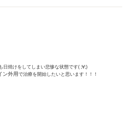
焼けをしてしまい悲惨な状態です( ;∀;)
イン外用
で治療を開始したいと思います！！！
）