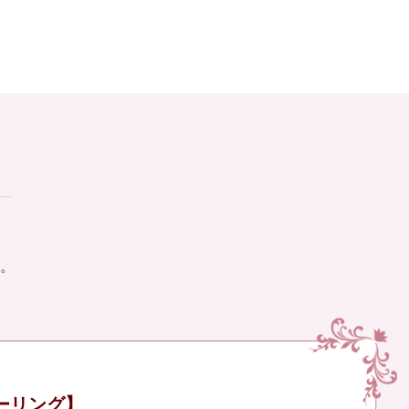
。
ーリング】