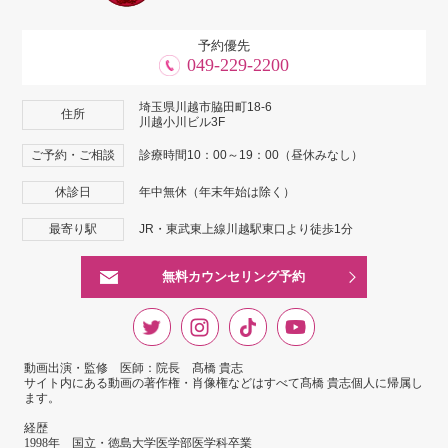
予約優先
049-229-2200
埼玉県川越市脇田町18-6
住所
川越小川ビル3F
ご予約・ご相談
診療時間10：00～19：00（昼休みなし）
休診日
年中無休（年末年始は除く）
最寄り駅
JR・東武東上線川越駅東口より徒歩1分
無料カウンセリング予約
動画出演・監修 医師：院長 髙橋 貴志
サイト内にある動画の著作権・肖像権などはすべて髙橋 貴志個人に帰属し
ます。
経歴
1998年 国立・徳島大学医学部医学科卒業