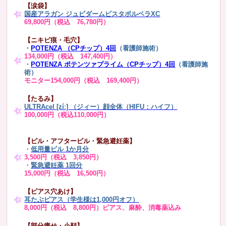
【涙袋】
国産アラガン ジュビダームビスタボルベラXC
69,800円（税込 76,780円）
【ニキビ痕・毛穴】
・
POTENZA （CPチップ）4回
（看護師施術）
134,000円（税込 147,400円）
・
POTENZA ポテンツァプライム（CPチップ）4回
（看護師施
術）
モニター154,000円（税込 169,400円）
【たるみ】
ULTRAcel [zíː] （ジィー）顔全体（HIFU：ハイフ）
100,000円（税込110,000円）
【ピル・アフターピル・緊急避妊薬】
・
低用量ピル 1か月分
3,500円（税込 3,850円）
・
緊急避妊薬 1回分
15,000円（税込 16,500円）
【ピアス穴あけ】
耳たぶピアス（学生様は1,000円オフ）
8,000円（税込 8,800円）ピアス、麻酔、消毒薬込み
【部分痩せ・小顔】