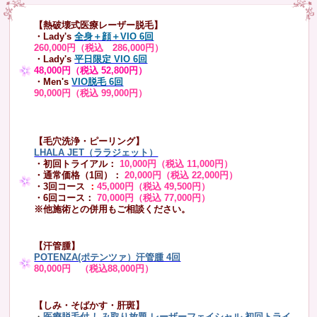
【熱破壊式医療レーザー脱毛】
・Lady's
全身＋顔＋VIO 6回
260,000円（税込 286,000円）
・Lady's
平日限定 VIO 6回
48,000円（税込 52,800円）
・Men's
VIO脱毛 6回
90,000円（税込 99,000円）
【毛穴洗浄・ピーリング】
LHALA JET（ララジェット）
・初回トライアル：
10,000円（税込 11,000円）
・通常価格（1回）：
20,000円（税込 22,000円）
・3回コース
：
45,000円（税込 49,500円）
・6回コース：
70,000円（税込 77,000円）
※他施術との併用もご相談ください。
【汗管腫】
POTENZA(ポテンツァ）汗管腫 4回
80,000円 （税込88,000円）
【しみ・そばかす・肝斑】
・
医療脱毛付 しみ取り放題 レーザーフェイシャル
初回トライ