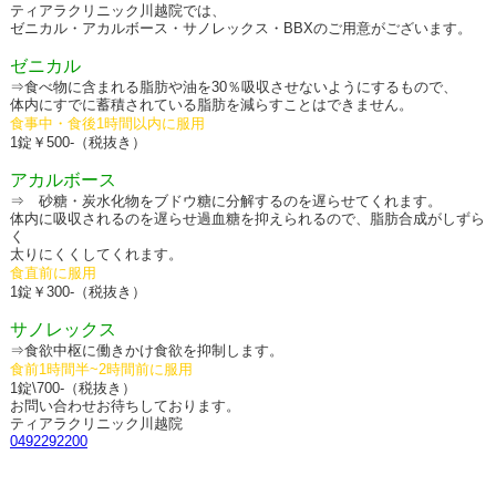
ティアラクリニック川越院では、
ゼニカル・アカルボース・サノレックス・BBXのご用意がございます。
ゼニカル
⇒食べ物に含まれる脂肪や油を30％吸収させないようにするもので、
体内にすでに蓄積されている脂肪を減らすことはできません。
食事中・食後1時間以内に服用
1錠￥500-（税抜き）
アカルボース
⇒ 砂糖・炭水化物をブドウ糖に分解するのを遅らせてくれます。
体内に吸収されるのを遅らせ過血糖を抑えられるので、脂肪合成がしずら
く
太りにくくしてくれます。
食直前に服用
1錠￥300-（税抜き）
サノレックス
⇒食欲中枢に働きかけ食欲を抑制します。
食前1時間半~2時間前に服用
1錠\700-（税抜き）
お問い合わせお待ちしております。
ティアラクリニック川越院
0492292200