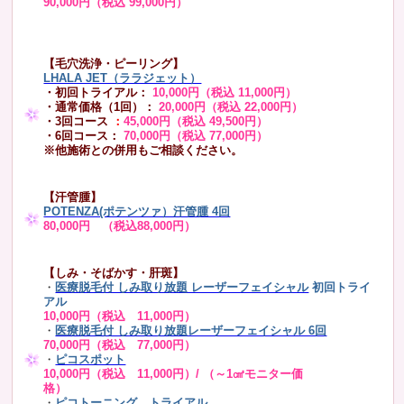
90,000円（税込 99,000円）
【毛穴洗浄・ピーリング】
LHALA JET（ララジェット）
・初回トライアル：
10,000円（税込 11,000円）
・通常価格（1回）：
20,000円（税込 22,000円）
・3回コース
：
45,000円（税込 49,500円）
・6回コース：
70,000円（税込 77,000円）
※他施術との併用もご相談ください。
【汗管腫】
POTENZA(ポテンツァ）汗管腫 4回
80,000円 （税込88,000円）
【しみ・そばかす・肝斑】
・
医療脱毛付 しみ取り放題 レーザーフェイシャル
初回トライ
アル
10,000円（税込 11,000円）
・
医療脱毛付 しみ取り放題レーザーフェイシャル 6回
70,000円（税込 77,000円）
・
ピコスポット
10,000円（税込 11,000円）/ （～1㎠モニター価
格）
・
ピコトーニング トライアル