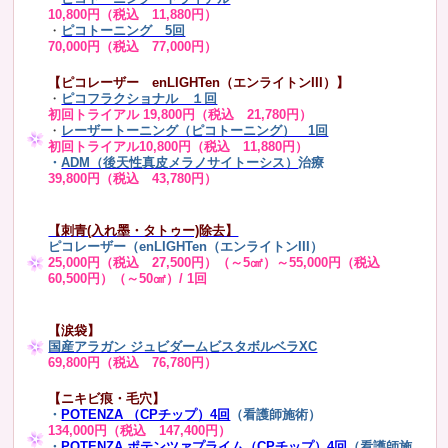
10,800円（税込 11,880円）
・
ピコトーニング 5回
70,000円（税込 77,000円）
【ピコレーザー enLIGHTen（エンライトンIII）】
・
ピコフラクショナル １回
初回トライアル 19,800円（税込 21,780円）
・
レーザートーニング（ピコトーニング） 1回
初回トライアル10,800円（税込 11,880円）
・
ADM（後天性真皮メラノサイトーシス）
治療
39,800円（税込 43,780円）
【刺青(入れ墨・タトゥー)除去】
ピコレーザー（enLIGHTen（エンライトンIII）
25,000円（税込 27,500円）（～5㎠）～55,000円（税込
60,500円）（～50㎠）/ 1回
【涙袋】
国産アラガン ジュビダームビスタボルベラXC
69,800円（税込 76,780円）
【ニキビ痕・毛穴】
・
POTENZA （CPチップ）4回
（看護師施術）
134,000円（税込 147,400円）
・
POTENZA ポテンツァプライム（CPチップ）4回
（看護師施