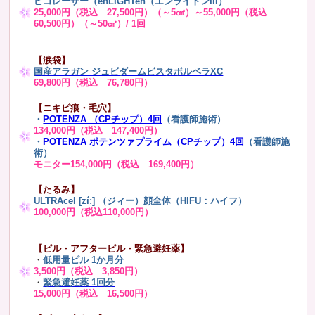
ピコレーザー（enLIGHTen（エンライトンIII）
25,000円（税込 27,500円）（～5㎠）～55,000円（税込
60,500円）（～50㎠）/ 1回
【涙袋】
国産アラガン ジュビダームビスタボルベラXC
69,800円（税込 76,780円）
【ニキビ痕・毛穴】
・
POTENZA （CPチップ）4回
（看護師施術）
134,000円（税込 147,400円）
・
POTENZA ポテンツァプライム（CPチップ）4回
（看護師施
術）
モニター154,000円（税込 169,400円）
【たるみ】
ULTRAcel [zíː] （ジィー）顔全体（HIFU：ハイフ）
100,000円（税込110,000円）
【ピル・アフターピル・緊急避妊薬】
・
低用量ピル 1か月分
3,500円（税込 3,850円）
・
緊急避妊薬 1回分
15,000円（税込 16,500円）