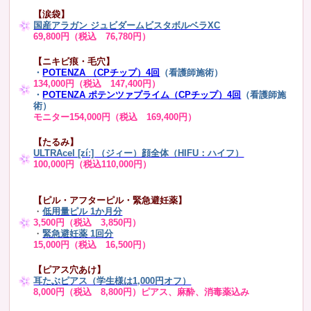
【涙袋】
国産アラガン ジュビダームビスタボルベラXC
69,800円（税込 76,780円）
【ニキビ痕・毛穴】
・
POTENZA （CPチップ）4回
（看護師施術）
134,000円（税込 147,400円）
・
POTENZA ポテンツァプライム（CPチップ）4回
（看護師施
術）
モニター154,000円（税込 169,400円）
【たるみ】
ULTRAcel [zíː] （ジィー）顔全体（HIFU：ハイフ）
100,000円（税込110,000円）
【ピル・アフターピル・緊急避妊薬】
・
低用量ピル 1か月分
3,500円（税込 3,850円）
・
緊急避妊薬 1回分
15,000円（税込 16,500円）
【ピアス穴あけ】
耳たぶピアス（学生様は1,000円オフ）
8,000円（税込 8,800円）ピアス、麻酔、消毒薬込み