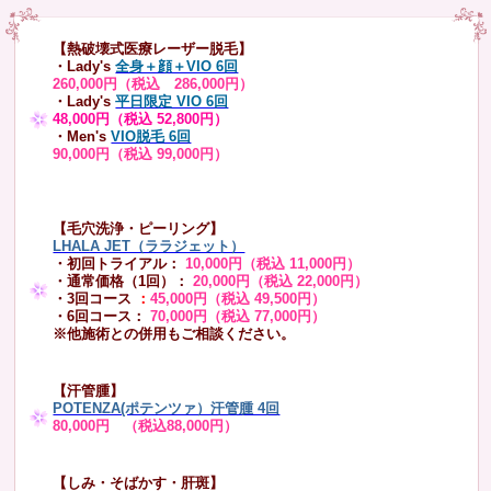
【熱破壊式医療レーザー脱毛】
・Lady's
全身＋顔＋VIO 6回
260,000円（税込 286,000円）
・Lady's
平日限定 VIO 6回
48,000円（税込 52,800円）
・Men's
VIO脱毛 6回
90,000円（税込 99,000円）
【毛穴洗浄・ピーリング】
LHALA JET（ララジェット）
・初回トライアル：
10,000円（税込 11,000円）
・通常価格（1回）：
20,000円（税込 22,000円）
・3回コース
：
45,000円（税込 49,500円）
・6回コース：
70,000円（税込 77,000円）
※他施術との併用もご相談ください。
【汗管腫】
POTENZA(ポテンツァ）汗管腫 4回
80,000円 （税込88,000円）
【しみ・そばかす・肝斑】