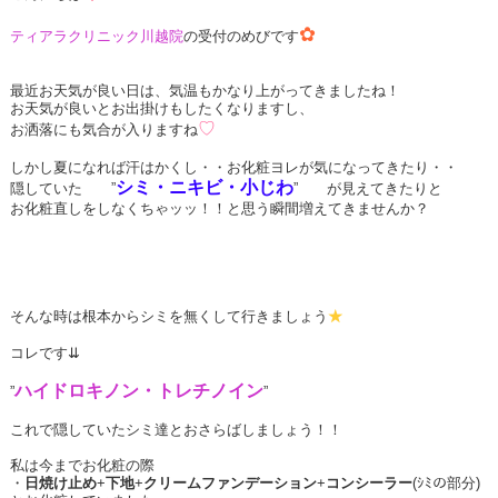
✿
ティアラクリニック川越院
の受付のめびです
最近お天気が良い日は、気温もかなり上がってきましたね！
お天気が良いとお出掛けもしたくなりますし、
♡
お洒落にも気合が入りますね
しかし夏になれば汗はかくし・・お化粧ヨレが気になってきたり・・
シミ・ニキビ・小じわ
隠していた ”
” が見えてきたりと
お化粧直しをしなくちゃッッ！！と思う瞬間増えてきませんか？
そんな時は根本からシミを無くして行きましょう
★
コレです⇊
ハイドロキノン・トレチノイン
”
”
これで隠していたシミ達とおさらばしましょう！！
私は今までお化粧の際
・
日焼け止め
+
下地
+
クリームファンデーション
+
コンシーラー
(ｼﾐの部分)