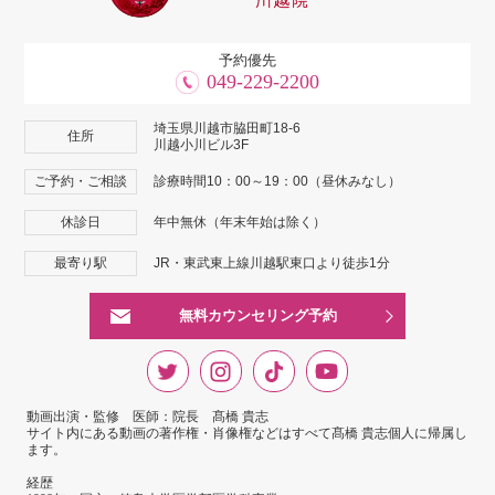
予約優先
049-229-2200
埼玉県川越市脇田町18-6
住所
川越小川ビル3F
ご予約・ご相談
診療時間10：00～19：00（昼休みなし）
休診日
年中無休（年末年始は除く）
最寄り駅
JR・東武東上線川越駅東口より徒歩1分
無料カウンセリング予約
動画出演・監修 医師：院長 髙橋 貴志
サイト内にある動画の著作権・肖像権などはすべて髙橋 貴志個人に帰属し
ます。
経歴