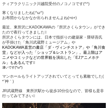
ティアラクリニック川越院受付のノコノコです(^^)
寒くなりましたね(;^ω^)
お布団からなかなか出られませんよね(+o+)
最近、東所沢に
KADOKAWAの
『所沢さくらタウン』ができ
たので夜行ってきました❕❕
所沢さくらタウンには、
日本で指折りの建築家・隈研吾氏
が手掛けた「角川武蔵野ミュージアム」や
KADOKAWA直営の書店「ダ・ヴィンチストア」や「角川食
堂」などが入った「ショップ＆レストラン」。最上階はア
ニメやコミックなどの世界観を演出した「EJアニメホテ
ル」もあるんです❕❕
凄いです(*'ω'*)
マンホールもライトアップされていてとっても素敵でした(
*´艸｀)
JR武蔵野線 東所沢駅から徒歩10分位なので、皆様も是非
行ってみて下さい❕❕