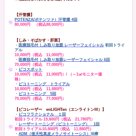
【汗管腫】
POTENZA(ポテンツァ）汗管腫 4回
80,000円 （税込88,000円）
【しみ・そばかす・肝斑】
・
医療脱毛付 しみ取り放題 レーザーフェイシャル
初回トライ
アル
10,000円（税込 11,000円）
・
医療脱毛付 しみ取り放題レーザーフェイシャル 6回
70,000円（税込 77,000円）
・
ピコスポット
10,000円（税込 11,000円）/ （～1㎠モニター価
格）
・
ピコトーニング トライアル
10,800円（税込 11,880円）
・
ピコトーニング 5回
70,000円（税込 77,000円）
【ピコレーザー enLIGHTen（エンライトンIII）】
・
ピコフラクショナル １回
初回トライアル 19,800円（税込 21,780円）
・
レーザートーニング（ピコトーニング） 1回
初回トライアル10,800円（税込 11,880円）
・
ADM（後天性真皮メラノサイトーシス）
治療