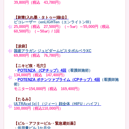
39,800円（税込 43,780円）
【刺青(入れ墨・タトゥー)除去】
ピコレーザー（enLIGHTen（エンライトンIII）
25,000円（税込 27,500円）（～5㎠）～55,000円（税込
60,500円）（～50㎠）/ 1回
【涙袋】
国産アラガン ジュビダームビスタボルベラXC
69,800円（税込 76,780円）
【ニキビ痕・毛穴】
・
POTENZA （CPチップ）4回
（看護師施術）
134,000円（税込 147,400円）
・
POTENZA ポテンツァプライム（CPチップ）4回
（看護師施
術）
モニター154,000円（税込 169,400円）
【たるみ】
ULTRAcel [zíː] （ジィー）顔全体（HIFU：ハイフ）
100,000円（税込110,000円）
【ピル・アフターピル・緊急避妊薬】
・
低用量ピル 1か月分