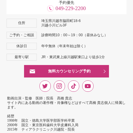
予約優先
049-229-2200
埼玉県川越市脇田町18-6
住所
川越小川ビル3F
ご予約・ご相談
診療時間10：00～19：00（昼休みなし）
休診日
年中無休（年末年始は除く）
最寄り駅
JR・東武東上線川越駅東口より徒歩1分
無料カウンセリング予約
動画出演・監修 医師：院長 髙橋 貴志
サイト内にある動画の著作権・肖像権などはすべて髙橋 貴志個人に帰属し
ます。
経歴
1998年 国立・徳島大学医学部医学科卒業
2000年 国立・東京医科歯科大学皮膚科入局
2015年 ティアラクリニック川越院・院長