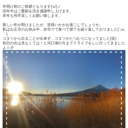
年明け初のご挨拶となります('ω')ノ
旧年中はご愛顧を頂き感謝申し上げます。
本年も何卒宜しくお願い致します。
新しい年が明けましたが、皆様いかがお過ごしでしょうか。
私はお正月のお休み中、自宅でで食べて寝てを繰り返しておりました(´;ω;
｀)
コタツから出ることが出来ず、コタツかたつむりになってました(笑)
初日の出は見なくては！と河口湖の方までドライブをしに行ってきました
よ☆彡