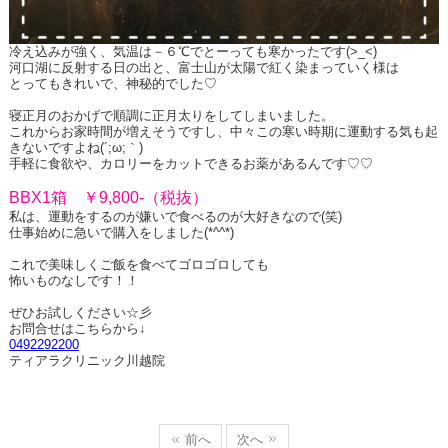
冷え込みが強く、気温は－６℃でとーっても寒かったです(>_<)
河口湖に反射する日の出と、富士山が太陽で紅く染まっていく様は
とってもきれいで、神秘的でした♡
寝正月のおかげで順調に正月太りをしてしまいました。
これからお家時間が増えそうですし、中々この寒い時期に運動する気も起
きないですよね(´;ω;｀)
手軽に食欲や、カロリーをカットできるお薬があるんです♡♡
BBX1箱 ￥9,800-（税抜）
私は、運動をするのが嫌いで食べるのが大好きなので(笑)
仕事始めに急いで購入をしました(*^^*)
これで美味しくご飯を食べてゴロゴロしても
怖いものなしです！！
ぜひお試しください☆彡
お問合せはこちらから↓
0492292200
ティアラクリニック川越院
前へ
次へ