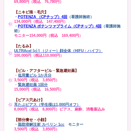
69,800円（税込 76,780円）
【ニキビ痕・毛穴】
・
POTENZA （CPチップ）4回
（看護師施術）
134,000円（税込 147,400円）
・
POTENZA ポテンツァプライム（CPチップ）4回
（看護師施
術）
モニター154,000円（税込 169,400円）
【たるみ】
ULTRAcel [zíː] （ジィー）顔全体（HIFU：ハイフ）
100,000円（税込110,000円）
【ピル・アフターピル・緊急避妊薬】
・
低用量ピル 1か月分
3,500円（税込 3,850円）
・
緊急避妊薬 1回分
15,000円（税込 16,500円）
【ピアス穴あけ】
耳たぶピアス（学生様は1,000円オフ）
8,000円（税込 8,800円）ピアス、麻酔、消毒薬込み
【部分痩せ・小顔】
・
脂肪溶解注射 カベリン 1cc
モニター
3,500円（税込 3,850円）