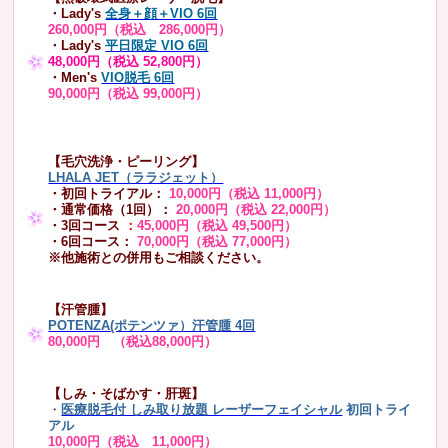
・Lady's
全身＋顔＋VIO 6回
260,000円（税込 286,000円）
・Lady's
平日限定 VIO 6回
48,000円（税込 52,800円）
・Men's
VIO脱毛 6回
90,000円（税込 99,000円）
【毛穴洗浄・ピーリング】
LHALA JET（ララジェット）
・初回トライアル：
10,000円（税込 11,000円）
・通常価格（1回）：
20,000円（税込 22,000円）
・3回コース
：
45,000円（税込 49,500円）
・6回コース：
70,000円（税込 77,000円）
※他施術との併用もご相談ください。
【汗管腫】
POTENZA(ポテンツァ）汗管腫 4回
80,000円 （税込88,000円）
【しみ・そばかす・肝斑】
・
医療脱毛付 しみ取り放題 レーザーフェイシャル
初回トライ
アル
10,000円（税込 11,000円）