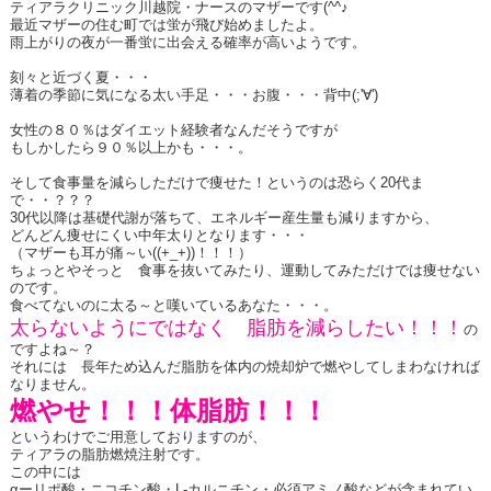
ティアラクリニック川越院・ナースのマザーです(^^♪
最近マザーの住む町では蛍が飛び始めましたよ。
雨上がりの夜が一番蛍に出会える確率が高いようです。
刻々と近づく夏・・・
薄着の季節に気になる太い手足・・・お腹・・・背中(;'∀')
女性の８０％はダイエット経験者なんだそうですが
もしかしたら９０％以上かも・・・。
そして食事量を減らしただけで痩せた！というのは恐らく20代ま
で・・？？？
30代以降は基礎代謝が落ちて、エネルギー産生量も減りますから、
どんどん痩せにくい中年太りとなります・・・
（マザーも耳が痛～い((+_+))！！！）
ちょっとやそっと 食事を抜いてみたり、運動してみただけでは痩せない
のです。
食べてないのに太る～と嘆いているあなた・・・。
太らないようにではなく 脂肪を減らしたい！！！
の
ですよね～？
それには 長年ため込んだ脂肪を体内の焼却炉で燃やしてしまわなければ
なりません。
燃やせ！！！体脂肪！！！
というわけでご用意しておりますのが、
ティアラの脂肪燃焼注射です。
この中には
αーリポ酸・ニコチン酸・L-カルニチン・必須アミノ酸などが含まれてい