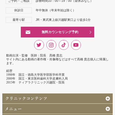
ご予約・ご相談
診療時間10：00～19：00（昼休みなし）
休診日
年中無休（年末年始は除く）
最寄り駅
JR・東武東上線川越駅東口より徒歩1分
無料カウンセリング予約
動画出演・監修 医師：院長 髙橋 貴志
サイト内にある動画の著作権・肖像権などはすべて髙橋 貴志個人に帰属し
ます。
経歴
1998年 国立・徳島大学医学部医学科卒業
2000年 国立・東京医科歯科大学皮膚科入局
2015年 ティアラクリニック川越院・院長