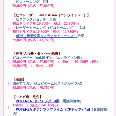
・
ピコトーニング 5回
70,000円（税込 77,000円）
【ピコレーザー enLIGHTen（エンライトンIII）】
・
ピコフラクショナル １回
初回トライアル 19,800円（税込 21,780円）
・
レーザートーニング（ピコトーニング） 1回
初回トライアル10,800円（税込 11,880円）
・
ADM（後天性真皮メラノサイトーシス）
治療
39,800円（税込 43,780円）
【刺青(入れ墨・タトゥー)除去】
ピコレーザー（enLIGHTen（エンライトンIII）
25,000円（税込 27,500円）（～5㎠）～55,000円（税込
60,500円）（～50㎠）/ 1回
【涙袋】
国産アラガン ジュビダームビスタボルベラXC
69,800円（税込 76,780円）
【ニキビ痕・毛穴】
・
POTENZA （CPチップ）4回
（看護師施術）
134,000円（税込 147,400円）
・
POTENZA ポテンツァプライム（CPチップ）4回
（看護師施
術）