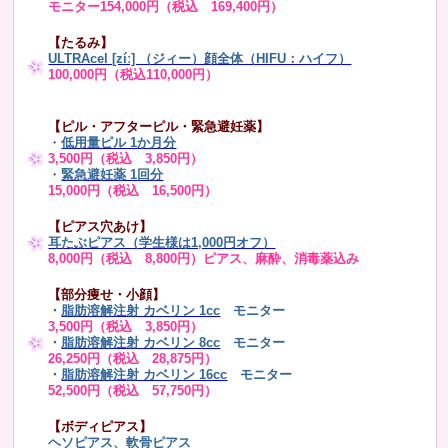
モニター154,000円（税込 169,400円）
【たるみ】
ULTRAcel [zíː] （ジィー）顔全体（HIFU：ハイフ）
100,000円（税込110,000円）
【ピル・アフターピル・緊急避妊薬】
・
低用量ピル 1か月分
3,500円（税込 3,850円）
・
緊急避妊薬 1回分
15,000円（税込 16,500円）
【ピアス穴あけ】
耳たぶピアス（学生様は1,000円オフ）
8,000円（税込 8,800円）ピアス、麻酔、消毒薬込み
【部分痩せ・小顔】
・
脂肪溶解注射 カベリン 1cc
モニター
3,500円（税込 3,850円）
・
脂肪溶解注射 カベリン 8cc
モニター
26,250円（税込 28,875円）
・
脂肪溶解注射 カベリン 16cc
モニター
52,500円（税込 57,750円）
【ボディピアス】
ヘソピアス、軟骨ピアス