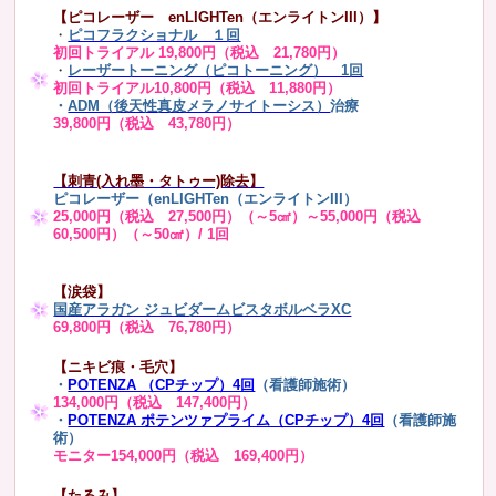
【ピコレーザー enLIGHTen（エンライトンIII）】
・
ピコフラクショナル １回
初回トライアル 19,800円（税込 21,780円）
・
レーザートーニング（ピコトーニング） 1回
初回トライアル10,800円（税込 11,880円）
・
ADM（後天性真皮メラノサイトーシス）
治療
39,800円（税込 43,780円）
【刺青(入れ墨・タトゥー)除去】
ピコレーザー（enLIGHTen（エンライトンIII）
25,000円（税込 27,500円）（～5㎠）～55,000円（税込
60,500円）（～50㎠）/ 1回
【涙袋】
国産アラガン ジュビダームビスタボルベラXC
69,800円（税込 76,780円）
【ニキビ痕・毛穴】
・
POTENZA （CPチップ）4回
（看護師施術）
134,000円（税込 147,400円）
・
POTENZA ポテンツァプライム（CPチップ）4回
（看護師施
術）
モニター154,000円（税込 169,400円）
【たるみ】