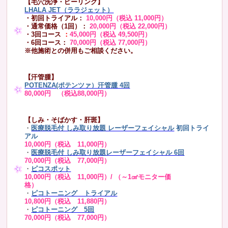
【毛穴洗浄・ピーリング】
LHALA JET（ララジェット）
・初回トライアル：
10,000円（税込 11,000円）
・通常価格（1回）：
20,000円（税込 22,000円）
・3回コース
：
45,000円（税込 49,500円）
・6回コース：
70,000円（税込 77,000円）
※他施術との併用もご相談ください。
【汗管腫】
POTENZA(ポテンツァ）汗管腫 4回
80,000円 （税込88,000円）
【しみ・そばかす・肝斑】
・
医療脱毛付 しみ取り放題 レーザーフェイシャル
初回トライ
アル
10,000円（税込 11,000円）
・
医療脱毛付 しみ取り放題レーザーフェイシャル 6回
70,000円（税込 77,000円）
・
ピコスポット
10,000円（税込 11,000円）/ （～1㎠モニター価
格）
・
ピコトーニング トライアル
10,800円（税込 11,880円）
・
ピコトーニング 5回
70,000円（税込 77,000円）