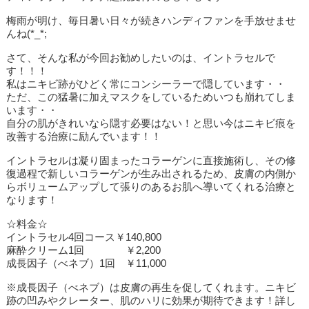
梅雨が明け、毎日暑い日々が続きハンディファンを手放せませ
んね
(*_*;
さて、そんな私が今回お勧めしたいのは、
イントラセル
で
す！！！
私はニキビ跡がひどく常にコンシーラーで隠しています・・
ただ、この猛暑に加えマスクをしているためいつも崩れてしま
います・・
自分の肌がきれいなら隠す必要はない！と思い今はニキビ痕を
改善する治療に励んでいます！！
イントラセルは凝り固まったコラーゲンに直接施術し、その修
復過程で新しいコラーゲンが生み出されるため、皮膚の内側か
らボリュームアップして張りのあるお肌へ導いてくれる治療と
なります！
☆料金☆
イントラセル
4
回コース￥
140,800
麻酔クリーム
1
回 ￥
2,200
成長因子（べネブ）
1
回 ￥
11,000
※成長因子（べネブ）は皮膚の再生を促してくれます。ニキビ
跡の凹みやクレーター、肌のハリに効果が期待できます！詳し