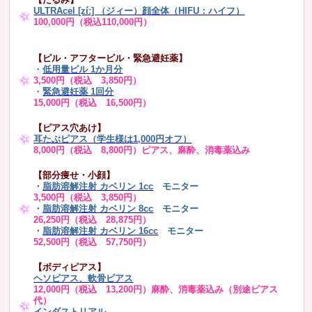
ULTRAcel [zíː] （ジィー）顔全体（HIFU：ハイフ）
100,000円（税込110,000円）
【ピル・アフターピル・緊急避妊薬】
・
低用量ピル 1か月分
3,500円（税込 3,850円）
・
緊急避妊薬 1回分
15,000円（税込 16,500円）
【ピアス穴あけ】
耳たぶピアス（学生様は1,000円オフ）
8,000円（税込 8,800円）ピアス、麻酔、消毒薬込み
【部分痩せ・小顔】
・
脂肪溶解注射 カベリン 1cc
モニター
3,500円（税込 3,850円）
・
脂肪溶解注射 カベリン 8cc
モニター
26,250円（税込 28,875円）
・
脂肪溶解注射 カベリン 16cc
モニター
52,500円（税込 57,750円）
【ボディピアス】
ヘソピアス、軟骨ピアス
12,000円（税込 13,200円）麻酔、消毒薬込み（別途ピアス
代）
インダストリアル