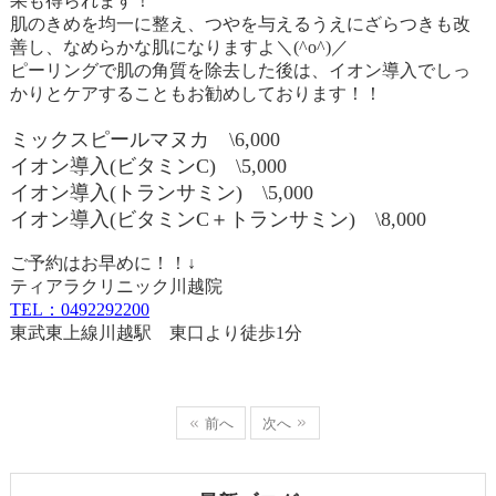
果も得られます！
肌のきめを均一に整え、つやを与えるうえにざらつきも改
善し、なめらかな肌になりますよ＼
(^o^)
／
ピーリングで肌の角質を除去した後は、イオン導入でしっ
かりとケアすることもお勧めしております！！
ミックスピールマヌカ
\6,000
イオン導入
(
ビタミン
C)
\5,000
イオン導入
(
トランサミン
)
\5,000
イオン導入
(
ビタミン
C
＋トランサミン
)
\8,000
ご予約はお早めに！！↓
ティアラクリニック川越院
TEL
：0492292200
東武東上線川越駅 東口より徒歩
1
分
前へ
次へ