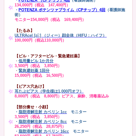
・
POTENZA （CPチップ）4回
（看護師施術）
134,000円（税込 147,400円）
・
POTENZA ポテンツァプライム（CPチップ）4回
（看護師施
術）
モニター154,000円（税込 169,400円）
【たるみ】
ULTRAcel [zíː] （ジィー）顔全体（HIFU：ハイフ）
100,000円（税込110,000円）
【ピル・アフターピル・緊急避妊薬】
・
低用量ピル 1か月分
3,500円（税込 3,850円）
・
緊急避妊薬 1回分
15,000円（税込 16,500円）
【ピアス穴あけ】
耳たぶピアス（学生様は1,000円オフ）
8,000円（税込 8,800円）ピアス、麻酔、消毒薬込み
【部分痩せ・小顔】
・
脂肪溶解注射 カベリン 1cc
モニター
3,500円（税込 3,850円）
・
脂肪溶解注射 カベリン 8cc
モニター
26,250円（税込 28,875円）
・
脂肪溶解注射 カベリン 16cc
モニター