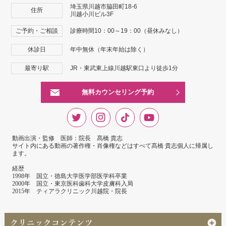
埼玉県川越市脇田町18-6
住所
川越小川ビル3F
ご予約・ご相談
診療時間10：00～19：00（昼休みなし）
休診日
年中無休（年末年始は除く）
最寄り駅
JR・東武東上線川越駅東口より徒歩1分
無料カウンセリング予約
動画出演・監修 医師：院長 髙橋 貴志
サイト内にある動画の著作権・肖像権などはすべて髙橋 貴志個人に帰属し
ます。
経歴
1998年 国立・徳島大学医学部医学科卒業
2000年 国立・東京医科歯科大学皮膚科入局
2015年 ティアラクリニック川越院・院長