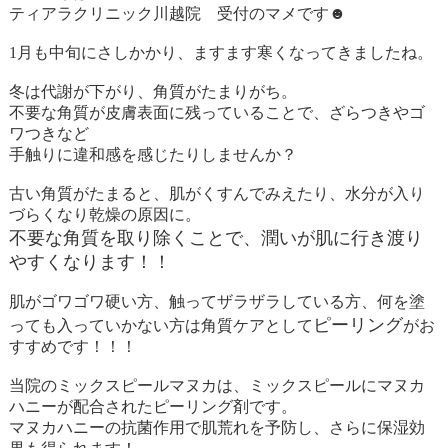
ティアラクリニック川越院 受付のマメです
☻
1
月も中旬にさしかかり、ますます寒くなってきましたね。
冬は代謝が下がり、角質がたまりがち。
不要な角質が皮膚表面に残っていることで、ざらつきやゴ
ワつきなど
手触りに違和感を感じたりしませんか？
古い角質がたまると、肌がくすんでみえたり、水分が入り
づらくなり乾燥の原因に。
不要な角質を取り除くことで、潤いが肌に行き渡り
やすくなります！！
肌がゴワゴワ硬い方、触ってザラザラしている方、何を塗
ピーリング
っても入っていかない方は角質ケアとして
がお
すすめです！！！
当院のミックスピールマヌカは、ミックスピールにマヌカ
ハニーが配合されたピーリング剤です。
マヌカハニーの抗菌作用で肌荒れを予防し、さらに保湿効