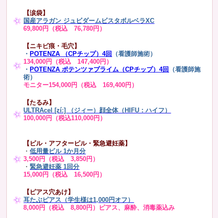
【涙袋】
国産アラガン ジュビダームビスタボルベラXC
69,800円（税込 76,780円）
【ニキビ痕・毛穴】
・
POTENZA （CPチップ）4回
（看護師施術）
134,000円（税込 147,400円）
・
POTENZA ポテンツァプライム（CPチップ）4回
（看護師施
術）
モニター154,000円（税込 169,400円）
【たるみ】
ULTRAcel [zíː] （ジィー）顔全体（HIFU：ハイフ）
100,000円（税込110,000円）
【ピル・アフターピル・緊急避妊薬】
・
低用量ピル 1か月分
3,500円（税込 3,850円）
・
緊急避妊薬 1回分
15,000円（税込 16,500円）
【ピアス穴あけ】
耳たぶピアス（学生様は1,000円オフ）
8,000円（税込 8,800円）ピアス、麻酔、消毒薬込み