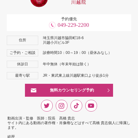
予約優先
049-229-2200
埼玉県川越市脇田町18-6
住所
川越小川ビル3F
ご予約・ご相談
診療時間10：00～19：00（昼休みなし）
休診日
年中無休（年末年始は除く）
最寄り駅
JR・東武東上線川越駅東口より徒歩1分
無料カウンセリング予約
動画出演・監修 医師：院長 髙橋 貴志
サイト内にある動画の著作権・肖像権などはすべて髙橋 貴志個人に帰属し
ます。
経歴