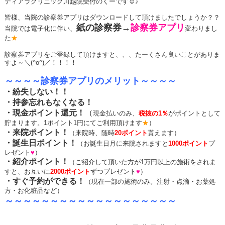
ティアラクリニック川越院受付のくーです☺♪
皆様、当院の診察券アプリはダウンロードして頂けましたでしょうか？？
紙の診察券
→
診察券アプリ
当院では電子化に伴い、
変わりまし
た
★
診察券アプリをご登録して頂けますと、、、たーくさん良いことがありま
すよ～＼(^o^)／！！！！
～～～～診察券アプリのメリット～～～～
・紛失しない！！
・持参忘れもなくなる！
・現金ポイント還元！
（
現金払いのみ、
税抜の1％
がポイントとして
貯まります。1ポイント1円にてご利用頂けます
★
）
・来院ポイント！
（来院時、随時
20ポイント
貰えます）
・誕生日ポイント！
（お誕生日月に来院されますと
1000ポイント
プ
レゼント
♥
）
・紹介ポイント！
（ご紹介して頂いた方が1万円以上の施術をされま
すと、お互いに
2000ポイント
ずつプレゼント
♥
）
・すぐ予約ができる！
（現在一部の施術のみ。注射・点滴・お薬処
方・お化粧品など）
～～～～～～～～～～～～～～～～～～～