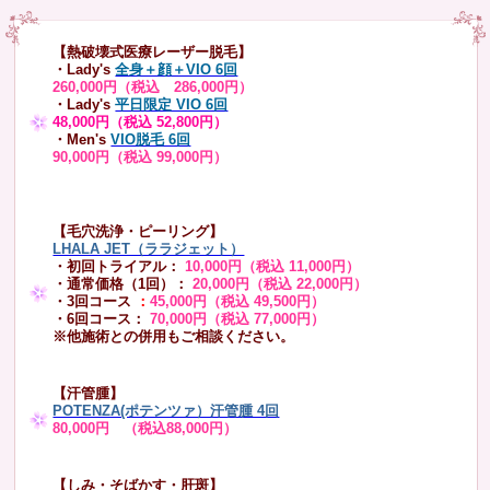
【熱破壊式医療レーザー脱毛】
・Lady's
全身＋顔＋VIO 6回
260,000円（税込 286,000円）
・Lady's
平日限定 VIO 6回
48,000円（税込 52,800円）
・Men's
VIO脱毛 6回
90,000円（税込 99,000円）
【毛穴洗浄・ピーリング】
LHALA JET（ララジェット）
・初回トライアル：
10,000円（税込 11,000円）
・通常価格（1回）：
20,000円（税込 22,000円）
・3回コース
：
45,000円（税込 49,500円）
・6回コース：
70,000円（税込 77,000円）
※他施術との併用もご相談ください。
【汗管腫】
POTENZA(ポテンツァ）汗管腫 4回
80,000円 （税込88,000円）
【しみ・そばかす・肝斑】