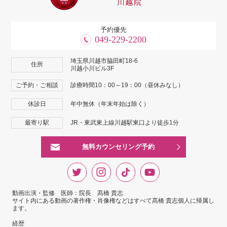
予約優先
049-229-2200
埼玉県川越市脇田町18-6
住所
川越小川ビル3F
ご予約・ご相談
診療時間10：00～19：00（昼休みなし）
休診日
年中無休（年末年始は除く）
最寄り駅
JR・東武東上線川越駅東口より徒歩1分
無料カウンセリング予約
動画出演・監修 医師：院長 髙橋 貴志
サイト内にある動画の著作権・肖像権などはすべて髙橋 貴志個人に帰属し
ます。
経歴