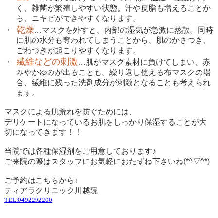
く、雑菌が繁殖しやすい状態。汗や皮脂も増えることか
ら、ニキビができやすくなります。
乾燥
・
…マスクを外すと、内部の湿気が急激に蒸散。同時
に肌の水分も奪われてしまうことから、肌のかさつき、
ごわつきが起こりやすくなります。
繊維などの刺激
・
…肌がマスク素材に負けてしまい、赤
みやかゆみが出ることも。繰り返し使える布マスクの場
合、繊維に残った洗剤成分が刺激となることも考えられ
ます。
マスクによる肌荒れを防ぐためには、
デリケートになっているお肌をしっかり保湿することが大
切になってきます！！
当院では各種保湿剤をご用意しております♪
ご来院の際はスタッフにお気軽におたずね下さいね
(*^
▽
^*)
ご予約はこちらから↓
ティアラクリニック川越
院
TEL:0492292200