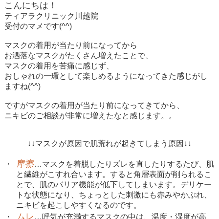
こんにちは！
ティアラクリニック川越院
受付のマメです
(^^)
マスクの着用が当たり前になってから
お洒落なマスクがたくさん増えたことで、
マスクの着用を苦痛に感じず、
おしゃれの一環として楽しめるようになってきた感じがし
ますね
(^^)
ですがマスクの着用が当たり前になってきてから、
ニキビのご相談が非常に増えたなと感じます。。
↓↓マスクが原因で肌荒れが起きてしまう原因↓↓
摩擦
・
…マスクを着脱したりズレを直したりするたび、肌
と繊維がこすれ合います。すると角層表面が削られるこ
とで、肌のバリア機能が低下してしまいます。デリケー
トな状態になり、ちょっとした刺激にも赤みやかぶれ、
ニキビを起こしやすくなるのです。
ムレ
・
…呼気が充満するマスクの中は、温度・湿度が高