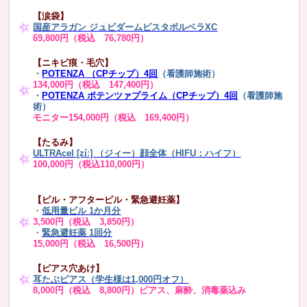
【涙袋】
国産アラガン ジュビダームビスタボルベラXC
69,800円（税込 76,780円）
【ニキビ痕・毛穴】
・
POTENZA （CPチップ）4回
（看護師施術）
134,000円（税込 147,400円）
・
POTENZA ポテンツァプライム（CPチップ）4回
（看護師施
術）
モニター154,000円（税込 169,400円）
【たるみ】
ULTRAcel [zíː] （ジィー）顔全体（HIFU：ハイフ）
100,000円（税込110,000円）
【ピル・アフターピル・緊急避妊薬】
・
低用量ピル 1か月分
3,500円（税込 3,850円）
・
緊急避妊薬 1回分
15,000円（税込 16,500円）
【ピアス穴あけ】
耳たぶピアス（学生様は1,000円オフ）
8,000円（税込 8,800円）ピアス、麻酔、消毒薬込み