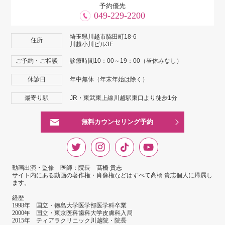
予約優先
049-229-2200
埼玉県川越市脇田町18-6
住所
川越小川ビル3F
ご予約・ご相談
診療時間10：00～19：00（昼休みなし）
休診日
年中無休（年末年始は除く）
最寄り駅
JR・東武東上線川越駅東口より徒歩1分
無料カウンセリング予約
動画出演・監修 医師：院長 髙橋 貴志
サイト内にある動画の著作権・肖像権などはすべて髙橋 貴志個人に帰属し
ます。
経歴
1998年 国立・徳島大学医学部医学科卒業
2000年 国立・東京医科歯科大学皮膚科入局
2015年 ティアラクリニック川越院・院長