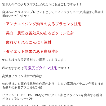
皆さん今年のクリスマスはどのようにお過ごしですか？？
自分へのクリスマスプレゼントとしてティアラクリニック川越院で美容注
射はいかがですか？
・アンチエイジング効果のあるプラセンタ注射
・美白・肌質改善効果のあるビタミン注射
・疲れがとれるにんにく注射
・ダイエット効果のある痩身注射
他にも様々な美容注射をご用意しております！
高濃度ビタミン注射
私のおすすめは
です！！
高濃度ビタミン注射の内容は
体の抵抗力を高める抗酸化作用があり、シミの原因のメラニン色素を抑え
る働きのあるアスコルビン酸
ビタミンB1、B2、B5、B6などのビタミン類とビタミンCを含有する総合
ビタミン剤のシーパラ