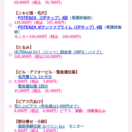
69,800円（税込 76,780円）
【ニキビ痕・毛穴】
・
POTENZA （CPチップ）4回
（看護師施術）
134,000円（税込 147,400円）
・
POTENZA ポテンツァプライム（CPチップ）4回
（看護師施
術）
モニター154,000円（税込 169,400円）
【たるみ】
ULTRAcel [zíː] （ジィー）顔全体（HIFU：ハイフ）
100,000円（税込110,000円）
【ピル・アフターピル・緊急避妊薬】
・
低用量ピル 1か月分
3,500円（税込 3,850円）
・
緊急避妊薬 1回分
15,000円（税込 16,500円）
【ピアス穴あけ】
耳たぶピアス（学生様は1,000円オフ）
8,000円（税込 8,800円）ピアス、麻酔、消毒薬込み
【部分痩せ・小顔】
・
脂肪溶解注射 カベリン 1cc
モニター
3,500円（税込 3,850円）