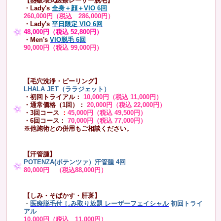
【熱破壊式医療レーザー脱毛】
・Lady's
全身＋顔＋VIO 6回
260,000円（税込 286,000円）
・Lady's
平日限定 VIO 6回
48,000円（税込 52,800円）
・Men's
VIO脱毛 6回
90,000円（税込 99,000円）
【毛穴洗浄・ピーリング】
LHALA JET（ララジェット）
・初回トライアル：
10,000円（税込 11,000円）
・通常価格（1回）：
20,000円（税込 22,000円）
・3回コース
：
45,000円（税込 49,500円）
・6回コース：
70,000円（税込 77,000円）
※他施術との併用もご相談ください。
【汗管腫】
POTENZA(ポテンツァ）汗管腫 4回
80,000円 （税込88,000円）
【しみ・そばかす・肝斑】
・
医療脱毛付 しみ取り放題 レーザーフェイシャル
初回トライ
アル
10,000円（税込 11,000円）