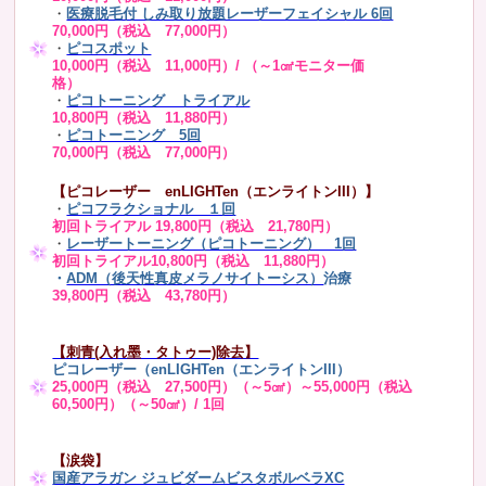
・
医療脱毛付 しみ取り放題レーザーフェイシャル 6回
70,000円（税込 77,000円）
・
ピコスポット
10,000円（税込 11,000円）/ （～1㎠モニター価
格）
・
ピコトーニング トライアル
10,800円（税込 11,880円）
・
ピコトーニング 5回
70,000円（税込 77,000円）
【ピコレーザー enLIGHTen（エンライトンIII）】
・
ピコフラクショナル １回
初回トライアル 19,800円（税込 21,780円）
・
レーザートーニング（ピコトーニング） 1回
初回トライアル10,800円（税込 11,880円）
・
ADM（後天性真皮メラノサイトーシス）
治療
39,800円（税込 43,780円）
【刺青(入れ墨・タトゥー)除去】
ピコレーザー（enLIGHTen（エンライトンIII）
25,000円（税込 27,500円）（～5㎠）～55,000円（税込
60,500円）（～50㎠）/ 1回
【涙袋】
国産アラガン ジュビダームビスタボルベラXC