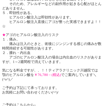
そのため、アレルギーなどの副作用が起きる心配がほとん
どありません。
５．即効性がある。
ヒアルロン酸注入は即効性があります。
ヒアルロン酸注入直後にアゴが整った実感できますよ！！
☆
★
アゴのヒアルロン酸注入のリスク
１．痛み。
痛みは注入のときと、術後にジンジンする感じの痛みが数
時間持続する可能性があります。
２．腫れ・内出血
アゴのヒアルロン酸注入の場合は内出血のリスクがありま
すが、
1
～
2
週間程で消えていきます。
気になる料金ですが、、！！ティアラクリニック川越院では
顎のヒアルロン酸を
￥
76,780
－
(
税込
)
でご案内しています＼
(^o^)
／
ご予約は下記にて承っております。
お気軽にお問い合わせください
(^^)/
ご予約はこちらから↓