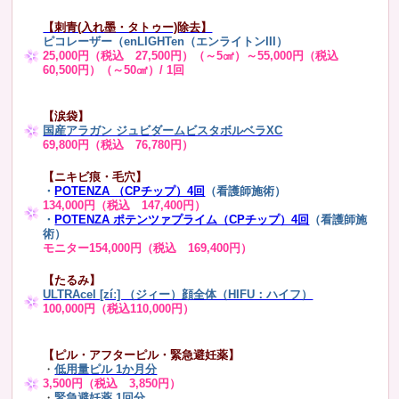
【刺青(入れ墨・タトゥー)除去】
ピコレーザー（enLIGHTen（エンライトンIII）
25,000円（税込 27,500円）（～5㎠）～55,000円（税込
60,500円）（～50㎠）/ 1回
【涙袋】
国産アラガン ジュビダームビスタボルベラXC
69,800円（税込 76,780円）
【ニキビ痕・毛穴】
・
POTENZA （CPチップ）4回
（看護師施術）
134,000円（税込 147,400円）
・
POTENZA ポテンツァプライム（CPチップ）4回
（看護師施
術）
モニター154,000円（税込 169,400円）
【たるみ】
ULTRAcel [zíː] （ジィー）顔全体（HIFU：ハイフ）
100,000円（税込110,000円）
【ピル・アフターピル・緊急避妊薬】
・
低用量ピル 1か月分
3,500円（税込 3,850円）
・
緊急避妊薬 1回分