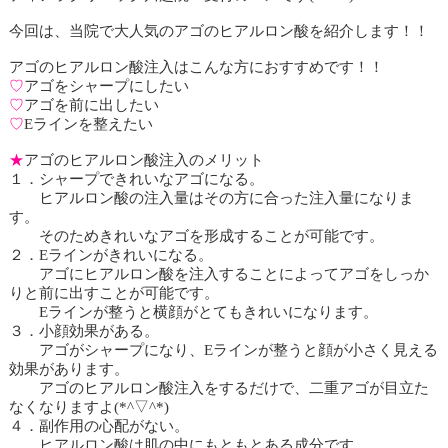
今回は、当院で大人気のアゴのヒアルロン酸を紹介します！！
アゴのヒアルロン酸注入はこんな方におすすめです！！
♡
アゴをシャープにしたい
♡
アゴを前に出したい
♡
E
ラインを整えたい
★
アゴのヒアルロン酸注入のメリット
１．シャープできれいなアゴになる。
ヒアルロン酸の注入量はその方に合った注入量になりま
す。
そのためきれいなアゴを形成することが可能です。
２．
E
ラインがきれいになる。
アゴにヒアルロン酸を注入することによってアゴをしっか
りと前に出すことが可能です。
E
ラインが整うと横顔がとてもきれいになります。
３．小顔効果がある。
アゴがシャープになり、
E
ラインが整うと顔が小さく見える
効果があります。
アゴのヒアルロン酸注入をするだけで、二重アゴが目立た
なくなりますよ
(*^
▽
^*)
４．副作用の心配がない。
ヒアルロン酸は肌の中にもともとある成分です。