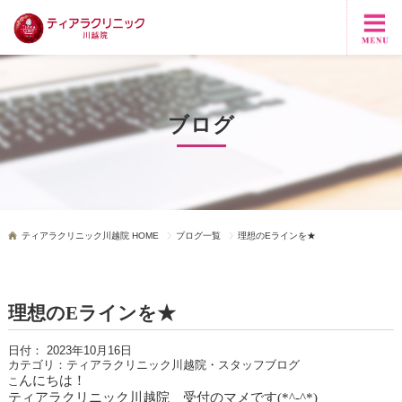
ブログ
ティアラクリニック川越院 HOME
ブログ一覧
理想のEラインを★
理想のEラインを★
日付：
2023年10月16日
カテゴリ：
ティアラクリニック川越院・スタッフブログ
んにちは！
こ
ティアラクリニック川越院 受付のマメです
(*^-^*)