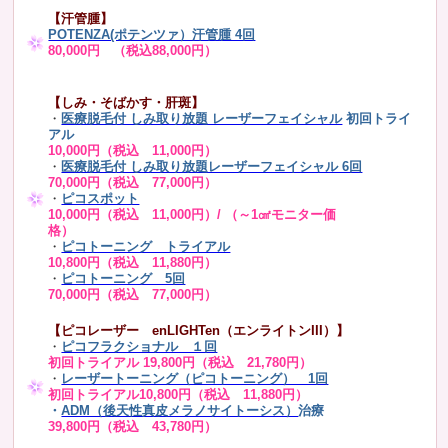
【汗管腫】
POTENZA(ポテンツァ）汗管腫 4回
80,000円 （税込88,000円）
【しみ・そばかす・肝斑】
・
医療脱毛付 しみ取り放題 レーザーフェイシャル
初回トライ
アル
10,000円（税込 11,000円）
・
医療脱毛付 しみ取り放題レーザーフェイシャル 6回
70,000円（税込 77,000円）
・
ピコスポット
10,000円（税込 11,000円）/ （～1㎠モニター価
格）
・
ピコトーニング トライアル
10,800円（税込 11,880円）
・
ピコトーニング 5回
70,000円（税込 77,000円）
【ピコレーザー enLIGHTen（エンライトンIII）】
・
ピコフラクショナル １回
初回トライアル 19,800円（税込 21,780円）
・
レーザートーニング（ピコトーニング） 1回
初回トライアル10,800円（税込 11,880円）
・
ADM（後天性真皮メラノサイトーシス）
治療
39,800円（税込 43,780円）