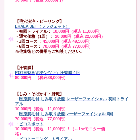
90,000円（税込 99,000円）
【毛穴洗浄・ピーリング】
LHALA JET（ララジェット）
・初回トライアル：
10,000円（税込 11,000円）
・通常価格（1回）：
20,000円（税込 22,000円）
・3回コース
：
45,000円（税込 49,500円）
・6回コース：
70,000円（税込 77,000円）
※他施術との併用もご相談ください。
【汗管腫】
POTENZA(ポテンツァ）汗管腫 4回
80,000円 （税込88,000円）
【しみ・そばかす・肝斑】
・
医療脱毛付 しみ取り放題 レーザーフェイシャル
初回トライ
アル
10,000円（税込 11,000円）
・
医療脱毛付 しみ取り放題レーザーフェイシャル 6回
70,000円（税込 77,000円）
・
ピコスポット
10,000円（税込 11,000円）/ （～1㎠モニター価
格）
・
ピコトーニング トライアル