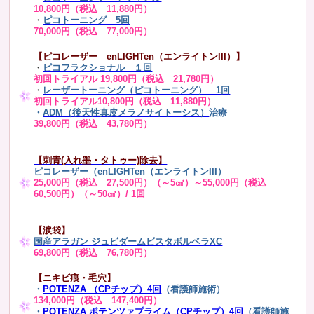
10,800円（税込 11,880円）
・
ピコトーニング 5回
70,000円（税込 77,000円）
【ピコレーザー enLIGHTen（エンライトンIII）】
・
ピコフラクショナル １回
初回トライアル 19,800円（税込 21,780円）
・
レーザートーニング（ピコトーニング） 1回
初回トライアル10,800円（税込 11,880円）
・
ADM（後天性真皮メラノサイトーシス）
治療
39,800円（税込 43,780円）
【刺青(入れ墨・タトゥー)除去】
ピコレーザー（enLIGHTen（エンライトンIII）
25,000円（税込 27,500円）（～5㎠）～55,000円（税込
60,500円）（～50㎠）/ 1回
【涙袋】
国産アラガン ジュビダームビスタボルベラXC
69,800円（税込 76,780円）
【ニキビ痕・毛穴】
・
POTENZA （CPチップ）4回
（看護師施術）
134,000円（税込 147,400円）
・
POTENZA ポテンツァプライム（CPチップ）4回
（看護師施