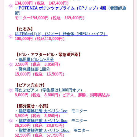
134,000円（税込 147,400円）
・
POTENZA ポテンツァプライム（CPチップ）4回
（看護師施
術）
モニター154,000円（税込 169,400円）
【たるみ】
ULTRAcel [zíː] （ジィー）顔全体（HIFU：ハイフ）
100,000円（税込110,000円）
【ピル・アフターピル・緊急避妊薬】
・
低用量ピル 1か月分
3,500円（税込 3,850円）
・
緊急避妊薬 1回分
15,000円（税込 16,500円）
【ピアス穴あけ】
耳たぶピアス（学生様は1,000円オフ）
8,000円（税込 8,800円）ピアス、麻酔、消毒薬込み
【部分痩せ・小顔】
・
脂肪溶解注射 カベリン 1cc
モニター
3,500円（税込 3,850円）
・
脂肪溶解注射 カベリン 8cc
モニター
26,250円（税込 28,875円）
・
脂肪溶解注射 カベリン 16cc
モニター
52,500円（税込 57,750円）