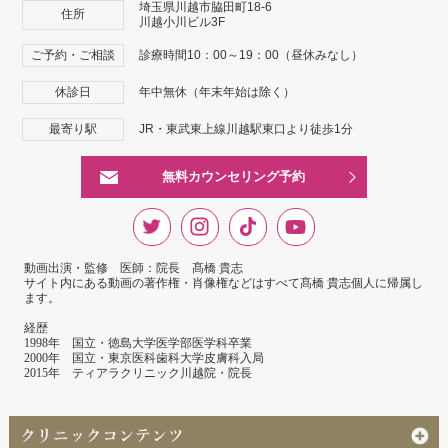
埼玉県川越市脇田町18-6
住所
川越小川ビル3F
ご予約・ご相談
診療時間10：00～19：00（昼休みなし）
休診日
年中無休（年末年始は除く）
最寄り駅
JR・東武東上線川越駅東口より徒歩1分
無料カウンセリング予約
動画出演・監修 医師：院長 髙橋 貴志
サイト内にある動画の著作権・肖像権などはすべて髙橋 貴志個人に帰属し
ます。
経歴
1998年 国立・徳島大学医学部医学科卒業
2000年 国立・東京医科歯科大学皮膚科入局
2015年 ティアラクリニック川越院・院長