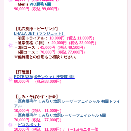
・Men's
VIO脱毛 6回
90,000円（税込 99,000円）
【毛穴洗浄・ピーリング】
LHALA JET（ララジェット）
・初回トライアル：
10,000円（税込 11,000円）
・通常価格（1回）：
20,000円（税込 22,000円）
・3回コース
：
45,000円（税込 49,500円）
・6回コース：
70,000円（税込 77,000円）
※他施術との併用もご相談ください。
【汗管腫】
POTENZA(ポテンツァ）汗管腫 4回
80,000円 （税込88,000円）
【しみ・そばかす・肝斑】
・
医療脱毛付 しみ取り放題 レーザーフェイシャル
初回トライ
アル
10,000円（税込 11,000円）
・
医療脱毛付 しみ取り放題レーザーフェイシャル 6回
70,000円（税込 77,000円）
・
ピコスポット
10,000円（税込 11,000円）/ （～1㎠モニター価