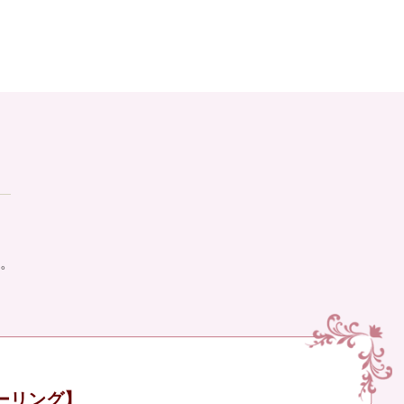
。
ーリング】