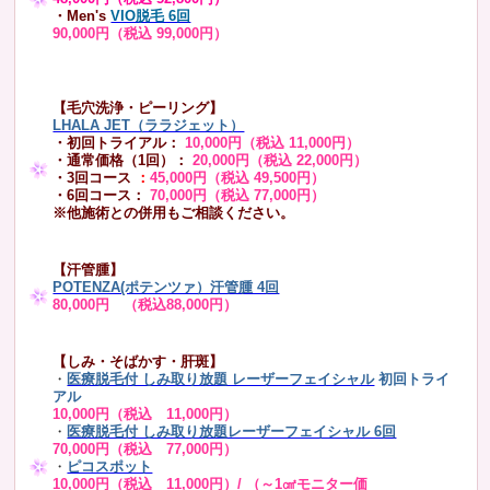
・Men's
VIO脱毛 6回
90,000円（税込 99,000円）
【毛穴洗浄・ピーリング】
LHALA JET（ララジェット）
・初回トライアル：
10,000円（税込 11,000円）
・通常価格（1回）：
20,000円（税込 22,000円）
・3回コース
：
45,000円（税込 49,500円）
・6回コース：
70,000円（税込 77,000円）
※他施術との併用もご相談ください。
【汗管腫】
POTENZA(ポテンツァ）汗管腫 4回
80,000円 （税込88,000円）
【しみ・そばかす・肝斑】
・
医療脱毛付 しみ取り放題 レーザーフェイシャル
初回トライ
アル
10,000円（税込 11,000円）
・
医療脱毛付 しみ取り放題レーザーフェイシャル 6回
70,000円（税込 77,000円）
・
ピコスポット
10,000円（税込 11,000円）/ （～1㎠モニター価