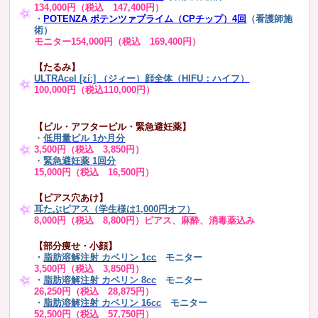
134,000円（税込 147,400円）
・
POTENZA ポテンツァプライム（CPチップ）4回
（看護師施
術）
モニター154,000円（税込 169,400円）
【たるみ】
ULTRAcel [zíː] （ジィー）顔全体（HIFU：ハイフ）
100,000円（税込110,000円）
【ピル・アフターピル・緊急避妊薬】
・
低用量ピル 1か月分
3,500円（税込 3,850円）
・
緊急避妊薬 1回分
15,000円（税込 16,500円）
【ピアス穴あけ】
耳たぶピアス（学生様は1,000円オフ）
8,000円（税込 8,800円）ピアス、麻酔、消毒薬込み
【部分痩せ・小顔】
・
脂肪溶解注射 カベリン 1cc
モニター
3,500円（税込 3,850円）
・
脂肪溶解注射 カベリン 8cc
モニター
26,250円（税込 28,875円）
・
脂肪溶解注射 カベリン 16cc
モニター
52,500円（税込 57,750円）