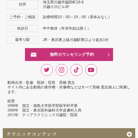
埼玉県川越市脇田町18-6
住所
川越小川ビル3F
ご予約・ご相談
診療時間10：00～19：00（昼休みなし）
休診日
年中無休（年末年始は除く）
最寄り駅
JR・東武東上線川越駅東口より徒歩1分
無料カウンセリング予約
動画出演・監修 医師：院長 髙橋 貴志
サイト内にある動画の著作権・肖像権などはすべて髙橋 貴志個人に帰属し
ます。
経歴
1998年 国立・徳島大学医学部医学科卒業
2000年 国立・東京医科歯科大学皮膚科入局
2015年 ティアラクリニック川越院・院長